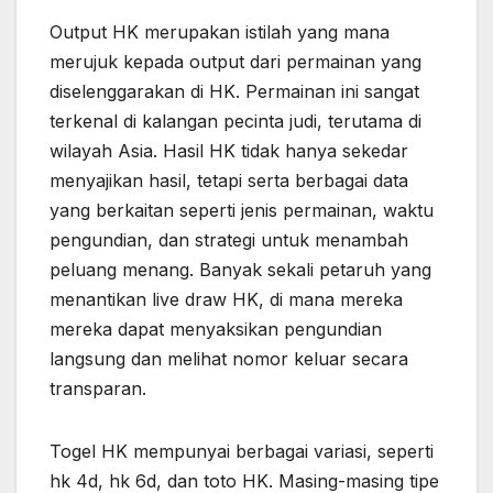
Output HK merupakan istilah yang mana
merujuk kepada output dari permainan yang
diselenggarakan di HK. Permainan ini sangat
terkenal di kalangan pecinta judi, terutama di
wilayah Asia. Hasil HK tidak hanya sekedar
menyajikan hasil, tetapi serta berbagai data
yang berkaitan seperti jenis permainan, waktu
pengundian, dan strategi untuk menambah
peluang menang. Banyak sekali petaruh yang
menantikan live draw HK, di mana mereka
mereka dapat menyaksikan pengundian
langsung dan melihat nomor keluar secara
transparan.
Togel HK mempunyai berbagai variasi, seperti
hk 4d, hk 6d, dan toto HK. Masing-masing tipe