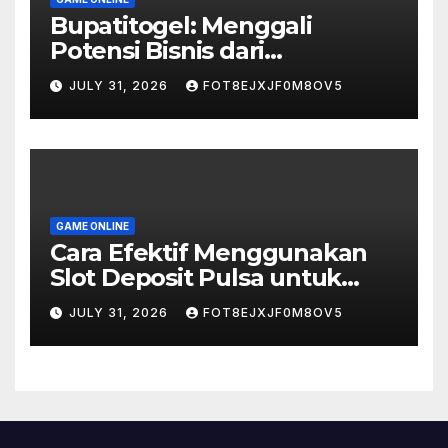
Bupatitogel: Menggali
Potensi Bisnis dari
Permainan Angka
JULY 31, 2026
FOT8EJXJF0M8OV5
GAME ONLINE
Cara Efektif Menggunakan
Slot Deposit Pulsa untuk
Profit Maksimal
JULY 31, 2026
FOT8EJXJF0M8OV5