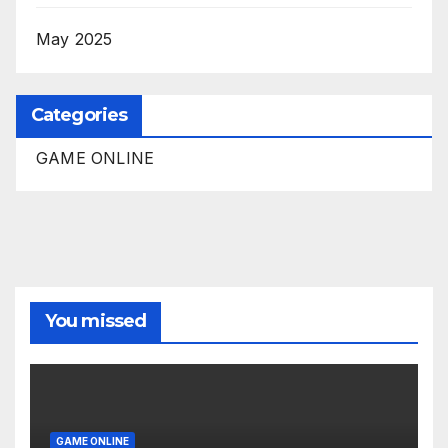
May 2025
Categories
GAME ONLINE
You missed
GAME ONLINE