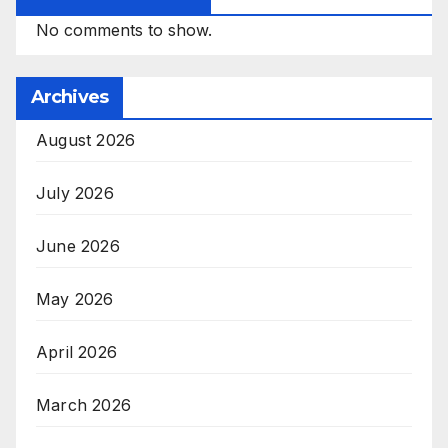
No comments to show.
Archives
August 2026
July 2026
June 2026
May 2026
April 2026
March 2026