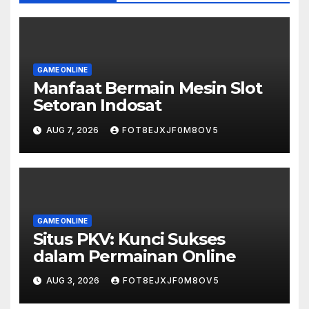
GAME ONLINE
Manfaat Bermain Mesin Slot
Setoran Indosat
AUG 7, 2026
FOT8EJXJF0M8OV5
GAME ONLINE
Situs PKV: Kunci Sukses
dalam Permainan Online
AUG 3, 2026
FOT8EJXJF0M8OV5