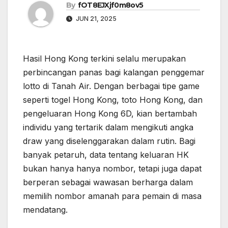
By
fOT8EJXjf0m8ov5
JUN 21, 2025
Hasil Hong Kong terkini selalu merupakan
perbincangan panas bagi kalangan penggemar
lotto di Tanah Air. Dengan berbagai tipe game
seperti togel Hong Kong, toto Hong Kong, dan
pengeluaran Hong Kong 6D, kian bertambah
individu yang tertarik dalam mengikuti angka
draw yang diselenggarakan dalam rutin. Bagi
banyak petaruh, data tentang keluaran HK
bukan hanya hanya nombor, tetapi juga dapat
berperan sebagai wawasan berharga dalam
memilih nombor amanah para pemain di masa
mendatang.