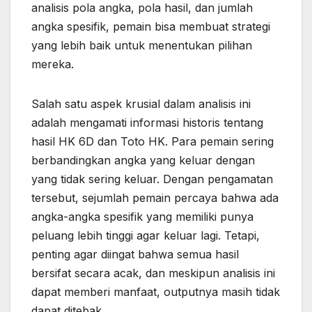
analisis pola angka, pola hasil, dan jumlah
angka spesifik, pemain bisa membuat strategi
yang lebih baik untuk menentukan pilihan
mereka.
Salah satu aspek krusial dalam analisis ini
adalah mengamati informasi historis tentang
hasil HK 6D dan Toto HK. Para pemain sering
berbandingkan angka yang keluar dengan
yang tidak sering keluar. Dengan pengamatan
tersebut, sejumlah pemain percaya bahwa ada
angka-angka spesifik yang memiliki punya
peluang lebih tinggi agar keluar lagi. Tetapi,
penting agar diingat bahwa semua hasil
bersifat secara acak, dan meskipun analisis ini
dapat memberi manfaat, outputnya masih tidak
dapat ditebak.