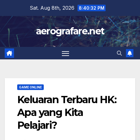
Skip
Sat. Aug 8th, 2026
8:40:33 PM
to
content
aerografare.net
GAME ONLINE
Keluaran Terbaru HK:
Apa yang Kita
Pelajari?