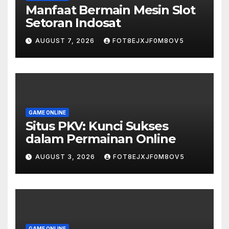
Manfaat Bermain Mesin Slot
Setoran Indosat
AUGUST 7, 2026
FOT8EJXJF0M8OV5
GAME ONLINE
Situs PKV: Kunci Sukses
dalam Permainan Online
AUGUST 3, 2026
FOT8EJXJF0M8OV5
GAME ONLINE