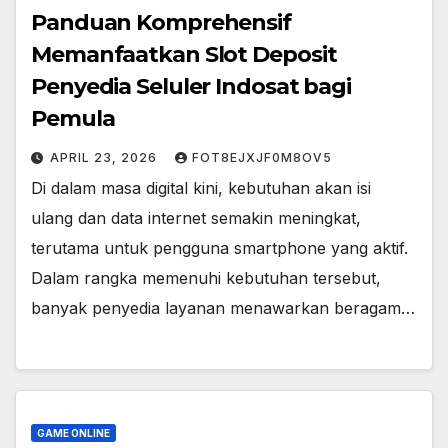
Panduan Komprehensif
Memanfaatkan Slot Deposit
Penyedia Seluler Indosat bagi
Pemula
APRIL 23, 2026
FOT8EJXJF0M8OV5
Di dalam masa digital kini, kebutuhan akan isi
ulang dan data internet semakin meningkat,
terutama untuk pengguna smartphone yang aktif.
Dalam rangka memenuhi kebutuhan tersebut,
banyak penyedia layanan menawarkan beragam…
GAME ONLINE