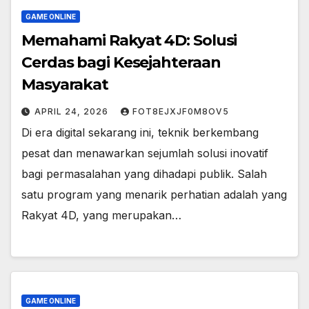
GAME ONLINE
Memahami Rakyat 4D: Solusi
Cerdas bagi Kesejahteraan
Masyarakat
APRIL 24, 2026
FOT8EJXJF0M8OV5
Di era digital sekarang ini, teknik berkembang
pesat dan menawarkan sejumlah solusi inovatif
bagi permasalahan yang dihadapi publik. Salah
satu program yang menarik perhatian adalah yang
Rakyat 4D, yang merupakan…
GAME ONLINE