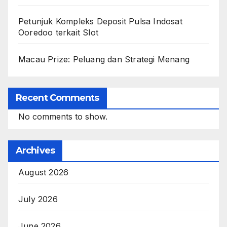
Petunjuk Kompleks Deposit Pulsa Indosat
Ooredoo terkait Slot
Macau Prize: Peluang dan Strategi Menang
Recent Comments
No comments to show.
Archives
August 2026
July 2026
June 2026