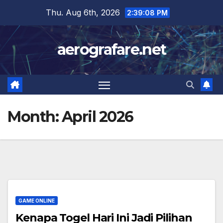
Skip
Thu. Aug 6th, 2026
2:39:09 PM
to
content
aerografare.net
Month:
April 2026
GAME ONLINE
Kenapa Togel Hari Ini Jadi Pilihan