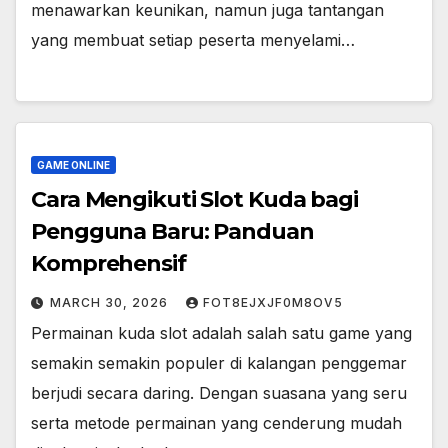
menawarkan keunikan, namun juga tantangan
yang membuat setiap peserta menyelami…
GAME ONLINE
Cara Mengikuti Slot Kuda bagi
Pengguna Baru: Panduan
Komprehensif
MARCH 30, 2026
FOT8EJXJF0M8OV5
Permainan kuda slot adalah salah satu game yang
semakin semakin populer di kalangan penggemar
berjudi secara daring. Dengan suasana yang seru
serta metode permainan yang cenderung mudah