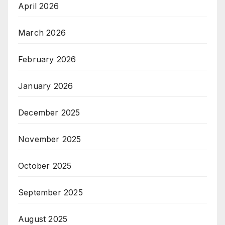
April 2026
March 2026
February 2026
January 2026
December 2025
November 2025
October 2025
September 2025
August 2025