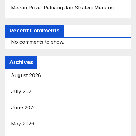
Macau Prize: Peluang dan Strategi Menang
Recent Comments
No comments to show.
Archives
August 2026
July 2026
June 2026
May 2026