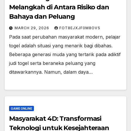
Melangkah di Antara Risiko dan
Bahaya dan Peluang
MARCH 29, 2026
FOT8EJXJF0M8OV5
Pada saat perubahan masyarakat modern, pelajar
togel adalah situasi yang menarik bagi dibahas.
Beberapa generasi muda yang tertarik pada adiktif
judi togel serta beraneka peluang yang
ditawarkannya. Namun, dalam daya…
GAME ONLINE
Masyarakat 4D: Transformasi
Teknologi untuk Kesejahteraan