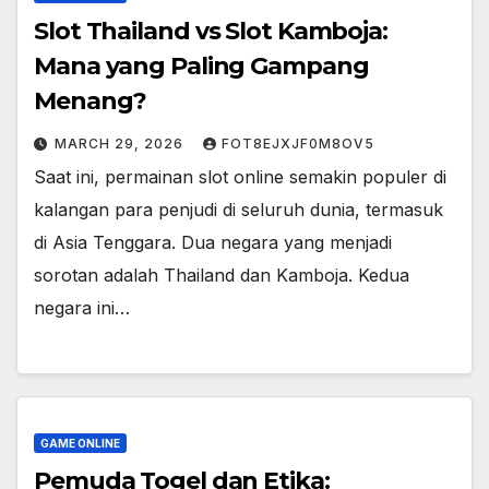
Slot Thailand vs Slot Kamboja:
Mana yang Paling Gampang
Menang?
MARCH 29, 2026
FOT8EJXJF0M8OV5
Saat ini, permainan slot online semakin populer di
kalangan para penjudi di seluruh dunia, termasuk
di Asia Tenggara. Dua negara yang menjadi
sorotan adalah Thailand dan Kamboja. Kedua
negara ini…
GAME ONLINE
Pemuda Togel dan Etika: