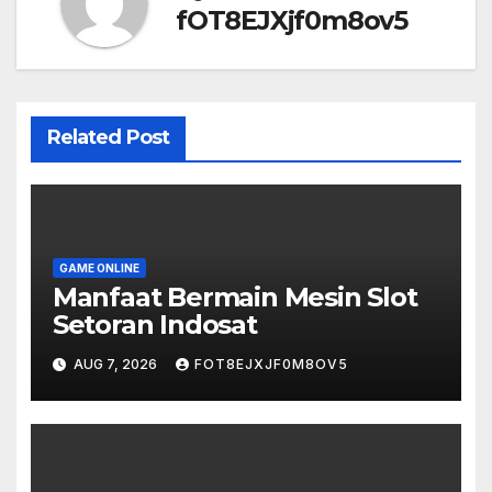
fOT8EJXjf0m8ov5
Related Post
GAME ONLINE
Manfaat Bermain Mesin Slot
Setoran Indosat
AUG 7, 2026
FOT8EJXJF0M8OV5