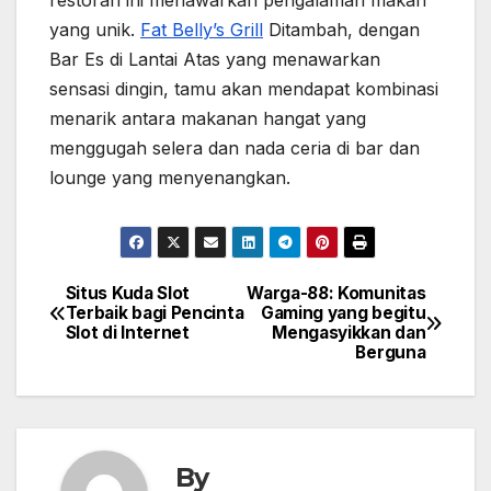
restoran ini menawarkan pengalaman makan
yang unik.
Fat Belly’s Grill
Ditambah, dengan
Bar Es di Lantai Atas yang menawarkan
sensasi dingin, tamu akan mendapat kombinasi
menarik antara makanan hangat yang
menggugah selera dan nada ceria di bar dan
lounge yang menyenangkan.
Situs Kuda Slot
Warga-88: Komunitas
Post
Terbaik bagi Pencinta
Gaming yang begitu
Slot di Internet
Mengasyikkan dan
navigation
Berguna
By