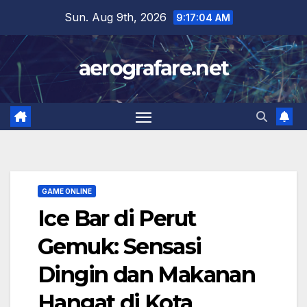
Skip
Sun. Aug 9th, 2026
9:17:05 AM
to
content
aerografare.net
GAME ONLINE
Ice Bar di Perut
Gemuk: Sensasi
Dingin dan Makanan
Hangat di Kota