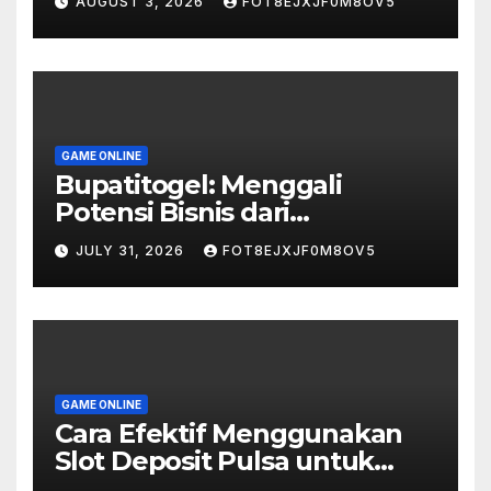
AUGUST 3, 2026
FOT8EJXJF0M8OV5
GAME ONLINE
Bupatitogel: Menggali
Potensi Bisnis dari
Permainan Angka
JULY 31, 2026
FOT8EJXJF0M8OV5
GAME ONLINE
Cara Efektif Menggunakan
Slot Deposit Pulsa untuk
Profit Maksimal