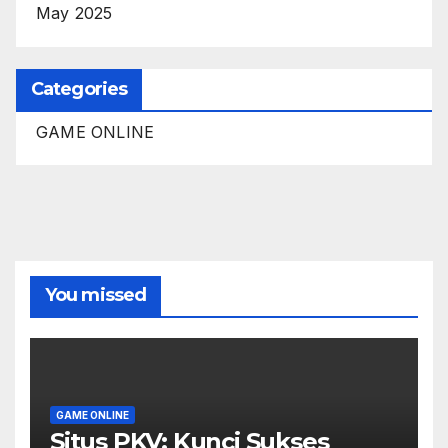
May 2025
Categories
GAME ONLINE
You missed
GAME ONLINE
Situs PKV: Kunci Sukses