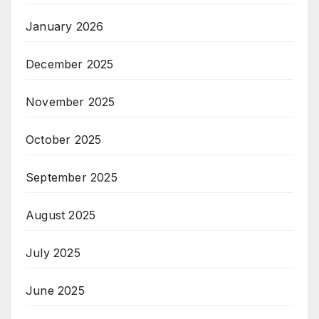
January 2026
December 2025
November 2025
October 2025
September 2025
August 2025
July 2025
June 2025