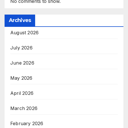
No comments to show.
Archives
August 2026
July 2026
June 2026
May 2026
April 2026
March 2026
February 2026