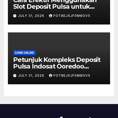
Slot Deposit Pulsa untuk
Profit Maksimal
JULY 31, 2026
FOT8EJXJF0M8OV5
GAME ONLINE
Petunjuk Kompleks Deposit
Pulsa Indosat Ooredoo
terkait Slot
JULY 31, 2026
FOT8EJXJF0M8OV5