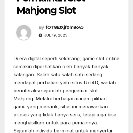
Mahjong Slot
By
fOT8EJXjf0m8ov5
JUL 19, 2025
Di era digital seperti sekarang, game slot online
semakin diperhatikan oleh banyak banyak
kalangan. Salah satu salah satu sedang
mendapat perhatian yaitu situs Uni4D, wadah
berinteraksi sejumlah penggemar slot
Mahjong. Melalui berbagai macam pilihan
game yang menarik, situs ini menawarkan
proses yang tidak hanya seru, tetapi juga bisa
menghasilkan untuk para pemainnya.
Sejumlah individu berminat untuk menyertai