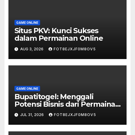
GAME ONLINE
Situs PKV: Kunci Sukses
dalam Permainan Online
AUG 3, 2026
FOT8EJXJF0M8OV5
GAME ONLINE
Bupatitogel: Menggali
Potensi Bisnis dari Permainan
Angka
JUL 31, 2026
FOT8EJXJF0M8OV5