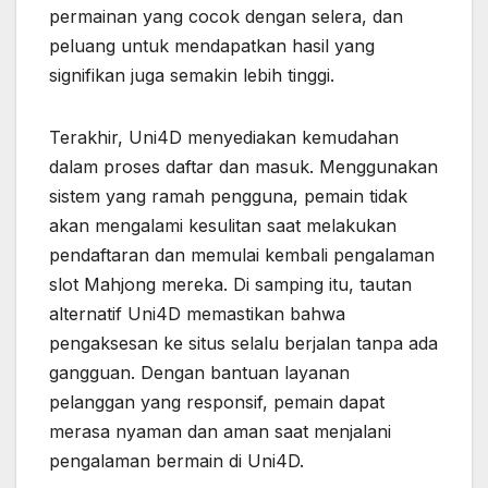
permainan yang cocok dengan selera, dan
peluang untuk mendapatkan hasil yang
signifikan juga semakin lebih tinggi.
Terakhir, Uni4D menyediakan kemudahan
dalam proses daftar dan masuk. Menggunakan
sistem yang ramah pengguna, pemain tidak
akan mengalami kesulitan saat melakukan
pendaftaran dan memulai kembali pengalaman
slot Mahjong mereka. Di samping itu, tautan
alternatif Uni4D memastikan bahwa
pengaksesan ke situs selalu berjalan tanpa ada
gangguan. Dengan bantuan layanan
pelanggan yang responsif, pemain dapat
merasa nyaman dan aman saat menjalani
pengalaman bermain di Uni4D.