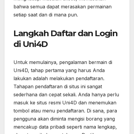
bahwa semua dapat merasakan permainan
setiap saat dan di mana pun.
Langkah Daftar dan Login
di Uni4D
Untuk memulainya, pengalaman bermain di
Uni4D, tahap pertama yang harus Anda
lakukan adalah melakukan pendaftaran.
Tahapan pendaftaran di situs ini sangat
sederhana dan cepat sekali. Anda hanya perlu
masuk ke situs resmi Uni4D dan menemukan
tombol atau menu pendaftaran. Di sana, para
pengguna akan diminta mengisi borang yang
mencakup data pribadi seperti nama lengkap,