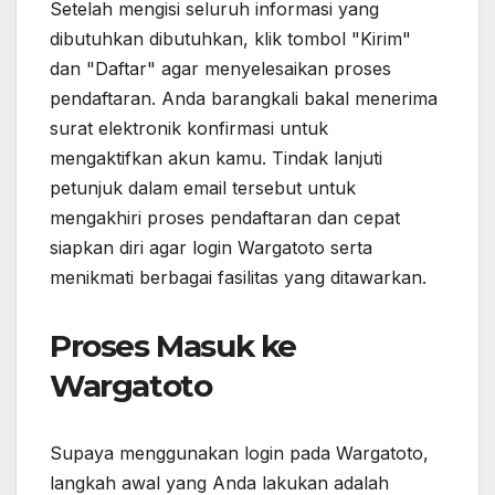
Setelah mengisi seluruh informasi yang
dibutuhkan dibutuhkan, klik tombol "Kirim"
dan "Daftar" agar menyelesaikan proses
pendaftaran. Anda barangkali bakal menerima
surat elektronik konfirmasi untuk
mengaktifkan akun kamu. Tindak lanjuti
petunjuk dalam email tersebut untuk
mengakhiri proses pendaftaran dan cepat
siapkan diri agar login Wargatoto serta
menikmati berbagai fasilitas yang ditawarkan.
Proses Masuk ke
Wargatoto
Supaya menggunakan login pada Wargatoto,
langkah awal yang Anda lakukan adalah