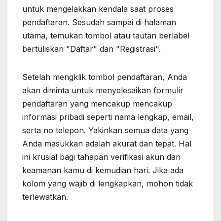
untuk mengelakkan kendala saat proses
pendaftaran. Sesudah sampai di halaman
utama, temukan tombol atau tautan berlabel
bertuliskan "Daftar" dan "Registrasi".
Setelah mengklik tombol pendaftaran, Anda
akan diminta untuk menyelesaikan formulir
pendaftaran yang mencakup mencakup
informasi pribadi seperti nama lengkap, email,
serta no telepon. Yakinkan semua data yang
Anda masukkan adalah akurat dan tepat. Hal
ini krusial bagi tahapan verifikasi akun dan
keamanan kamu di kemudian hari. Jika ada
kolom yang wajib di lengkapkan, mohon tidak
terlewatkan.