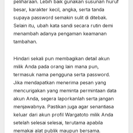
peliharaan. Lebih baik gunakan susunan huruf
besar, karakter kecil, angka, serta tanda
supaya password semakin sulit di ditebak.
Selain itu, ubah kata sandi secara rutin demi
menambah adanya pengaman keamanan
tambahan.
Hindari sekali pun membagikan detail akun
milik Anda pada orang lain mana pun,
termasuk nama pengguna serta password.
Jika mendapatkan menerima pesan yang
mencurigakan yang meminta permintaan data
akun Anda, segera laporkanlah serta jangan
menjawabnya. Pastikan juga agar senantiasa
keluar dari akun profil Wargatoto milik Anda
setelah selesai selesai, terutama apabila
memakai alat publik maupun bersama.