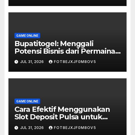
GAME ONLINE
Bupatitogel: Menggali
Potensi Bisnis dari Permainan
Angka
JUL 31, 2026
FOT8EJXJF0M8OV5
GAME ONLINE
Cara Efektif Menggunakan
Slot Deposit Pulsa untuk
Profit Maksimal
JUL 31, 2026
FOT8EJXJF0M8OV5