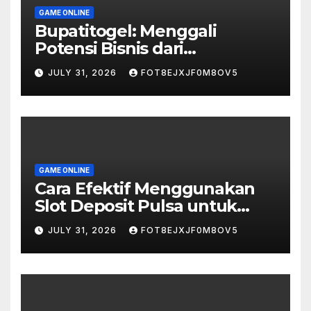
GAME ONLINE
Bupatitogel: Menggali
Potensi Bisnis dari
Permainan Angka
JULY 31, 2026
FOT8EJXJF0M8OV5
GAME ONLINE
Cara Efektif Menggunakan
Slot Deposit Pulsa untuk
Profit Maksimal
JULY 31, 2026
FOT8EJXJF0M8OV5