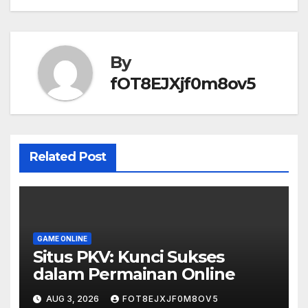
By
fOT8EJXjf0m8ov5
Related Post
GAME ONLINE
Situs PKV: Kunci Sukses
dalam Permainan Online
AUG 3, 2026
FOT8EJXJF0M8OV5