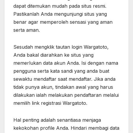
dapat ditemukan mudah pada situs resmi.
Pastikanlah Anda mengunjungi situs yang
benar agar memperoleh sensasi yang aman
serta aman.
Sesudah mengklik tautan login Wargatoto,
Anda bakal diarahkan ke situs yang
memerlukan data akun Anda. Isi dengan nama
pengguna serta kata sandi yang anda buat
sewaktu mendaftar saat mendaftar. Jika anda
tidak punya akun, tindakan awal yang harus
dilakukan ialah melakukan pendaftaran melalui
memilih link registrasi Wargatoto.
Hal penting adalah senantiasa menjaga
kekokohan profile Anda. Hindari membagi data