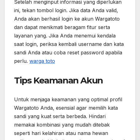
Setelah menginput informasi yang diperlukan
ini, tekan tombol login. Jika data Anda valid,
Anda akan berhasil login ke akun Wargatoto
dan dapat menikmati beragam fitur serta
layanan yang. Jika Anda menemui kendala
saat login, periksa kembali username dan kata
sandi Anda atau coba reset password apabila
perlu.
warga toto
Tips Keamanan Akun
Untuk menjaga keamanan yang optimal profil
Wargatoto Anda, esensial agar memilih kata
sandi yang kuat serta berbeda. Hindari
memakai kombinasi yang mudah ditebak
seperti hari kelahiran atau nama hewan