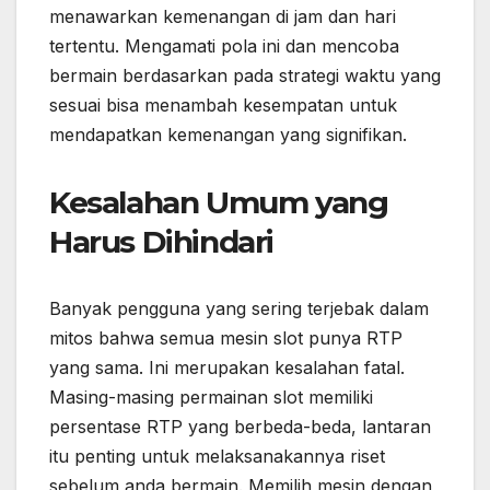
menawarkan kemenangan di jam dan hari
tertentu. Mengamati pola ini dan mencoba
bermain berdasarkan pada strategi waktu yang
sesuai bisa menambah kesempatan untuk
mendapatkan kemenangan yang signifikan.
Kesalahan Umum yang
Harus Dihindari
Banyak pengguna yang sering terjebak dalam
mitos bahwa semua mesin slot punya RTP
yang sama. Ini merupakan kesalahan fatal.
Masing-masing permainan slot memiliki
persentase RTP yang berbeda-beda, lantaran
itu penting untuk melaksanakannya riset
sebelum anda bermain. Memilih mesin dengan