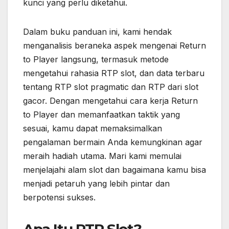
kunci yang perlu diketahui.
Dalam buku panduan ini, kami hendak
menganalisis beraneka aspek mengenai Return
to Player langsung, termasuk metode
mengetahui rahasia RTP slot, dan data terbaru
tentang RTP slot pragmatic dan RTP dari slot
gacor. Dengan mengetahui cara kerja Return
to Player dan memanfaatkan taktik yang
sesuai, kamu dapat memaksimalkan
pengalaman bermain Anda kemungkinan agar
meraih hadiah utama. Mari kami memulai
menjelajahi alam slot dan bagaimana kamu bisa
menjadi petaruh yang lebih pintar dan
berpotensi sukses.