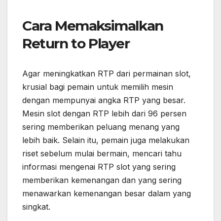
Cara Memaksimalkan
Return to Player
Agar meningkatkan RTP dari permainan slot,
krusial bagi pemain untuk memilih mesin
dengan mempunyai angka RTP yang besar.
Mesin slot dengan RTP lebih dari 96 persen
sering memberikan peluang menang yang
lebih baik. Selain itu, pemain juga melakukan
riset sebelum mulai bermain, mencari tahu
informasi mengenai RTP slot yang sering
memberikan kemenangan dan yang sering
menawarkan kemenangan besar dalam yang
singkat.