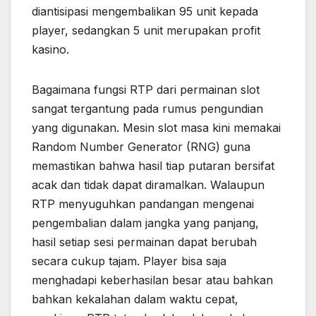
diantisipasi mengembalikan 95 unit kepada
player, sedangkan 5 unit merupakan profit
kasino.
Bagaimana fungsi RTP dari permainan slot
sangat tergantung pada rumus pengundian
yang digunakan. Mesin slot masa kini memakai
Random Number Generator (RNG) guna
memastikan bahwa hasil tiap putaran bersifat
acak dan tidak dapat diramalkan. Walaupun
RTP menyuguhkan pandangan mengenai
pengembalian dalam jangka yang panjang,
hasil setiap sesi permainan dapat berubah
secara cukup tajam. Player bisa saja
menghadapi keberhasilan besar atau bahkan
bahkan kekalahan dalam waktu cepat,