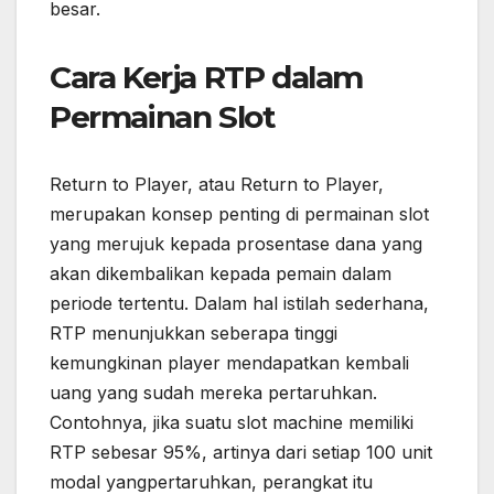
besar.
Cara Kerja RTP dalam
Permainan Slot
Return to Player, atau Return to Player,
merupakan konsep penting di permainan slot
yang merujuk kepada prosentase dana yang
akan dikembalikan kepada pemain dalam
periode tertentu. Dalam hal istilah sederhana,
RTP menunjukkan seberapa tinggi
kemungkinan player mendapatkan kembali
uang yang sudah mereka pertaruhkan.
Contohnya, jika suatu slot machine memiliki
RTP sebesar 95%, artinya dari setiap 100 unit
modal yangpertaruhkan, perangkat itu