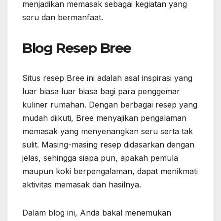
menjadikan memasak sebagai kegiatan yang
seru dan bermanfaat.
Blog Resep Bree
Situs resep Bree ini adalah asal inspirasi yang
luar biasa luar biasa bagi para penggemar
kuliner rumahan. Dengan berbagai resep yang
mudah diikuti, Bree menyajikan pengalaman
memasak yang menyenangkan seru serta tak
sulit. Masing-masing resep didasarkan dengan
jelas, sehingga siapa pun, apakah pemula
maupun koki berpengalaman, dapat menikmati
aktivitas memasak dan hasilnya.
Dalam blog ini, Anda bakal menemukan