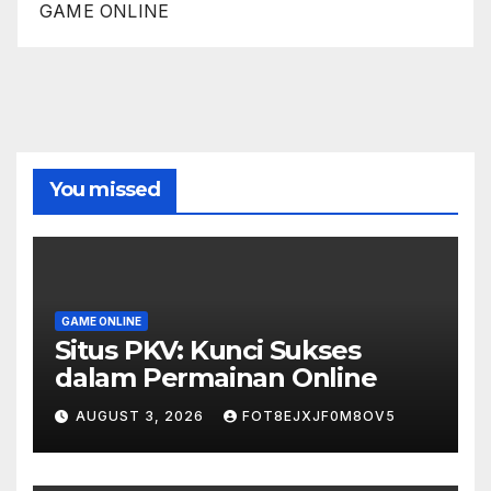
GAME ONLINE
You missed
GAME ONLINE
Situs PKV: Kunci Sukses
dalam Permainan Online
AUGUST 3, 2026
FOT8EJXJF0M8OV5