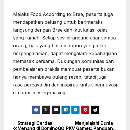
Melalui Food According to Bree, peserta juga
mendapatkan peluang untuk berinteraksi
langsung dengan Bree dan ikut kelas-kelas
yang ramah. Setiap sesi dirancang agar semua
orang, baik yang baru maupun yang telah
berpengalaman, dapat mengalami kebahagiaan
memasak bersama. Dukungan komunitas dan
pembelajaran praktis membuat peserta bukan
hanya membawa pulang resep, tetapi juga
rasa percaya diri dan inspirasi untuk berinovasi
di dapur masing-masing.
Strategi Cerdas
Menjelajahi Dunia
Post
Menang di DominoQQ
PKV Games: Panduan