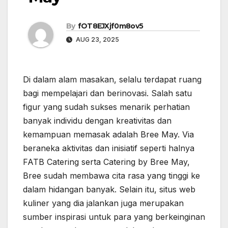
By
fOT8EJXjf0m8ov5
AUG 23, 2025
Di dalam alam masakan, selalu terdapat ruang
bagi mempelajari dan berinovasi. Salah satu
figur yang sudah sukses menarik perhatian
banyak individu dengan kreativitas dan
kemampuan memasak adalah Bree May. Via
beraneka aktivitas dan inisiatif seperti halnya
FATB Catering serta Catering by Bree May,
Bree sudah membawa cita rasa yang tinggi ke
dalam hidangan banyak. Selain itu, situs web
kuliner yang dia jalankan juga merupakan
sumber inspirasi untuk para yang berkeinginan