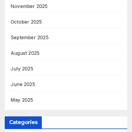
November 2025
October 2025
September 2025
August 2025
July 2025
June 2025
May 2025
Categories