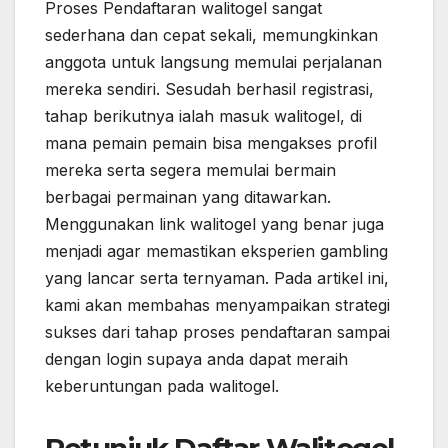
Proses Pendaftaran walitogel sangat
sederhana dan cepat sekali, memungkinkan
anggota untuk langsung memulai perjalanan
mereka sendiri. Sesudah berhasil registrasi,
tahap berikutnya ialah masuk walitogel, di
mana pemain pemain bisa mengakses profil
mereka serta segera memulai bermain
berbagai permainan yang ditawarkan.
Menggunakan link walitogel yang benar juga
menjadi agar memastikan eksperien gambling
yang lancar serta ternyaman. Pada artikel ini,
kami akan membahas menyampaikan strategi
sukses dari tahap proses pendaftaran sampai
dengan login supaya anda dapat meraih
keberuntungan pada walitogel.