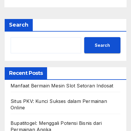
Search
Search
Recent Posts
Manfaat Bermain Mesin Slot Setoran Indosat
Situs PKV: Kunci Sukses dalam Permainan
Online
Bupatitogel: Menggali Potensi Bisnis dari
Permainan Angka