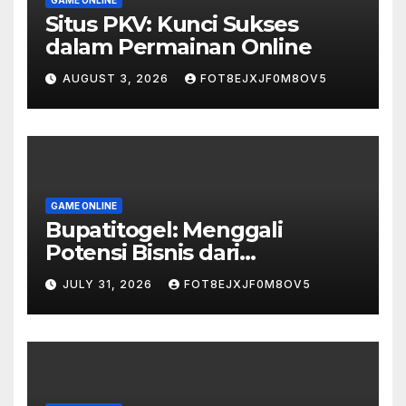
GAME ONLINE
Situs PKV: Kunci Sukses
dalam Permainan Online
AUGUST 3, 2026
FOT8EJXJF0M8OV5
GAME ONLINE
Bupatitogel: Menggali
Potensi Bisnis dari
Permainan Angka
JULY 31, 2026
FOT8EJXJF0M8OV5