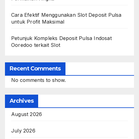
Cara Efektif Menggunakan Slot Deposit Pulsa
untuk Profit Maksimal
Petunjuk Kompleks Deposit Pulsa Indosat
Ooredoo terkait Slot
Recent Comments
No comments to show.
Archives
August 2026
July 2026