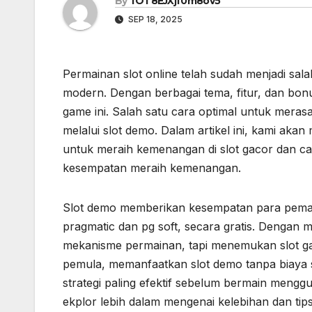
By
fOT8EJXjf0m8ov5
SEP 18, 2025
Permainan slot online telah sudah menjadi sala
modern. Dengan berbagai tema, fitur, dan bonu
game ini. Salah satu cara optimal untuk mera
melalui slot demo. Dalam artikel ini, kami ak
untuk meraih kemenangan di slot gacor dan c
kesempatan meraih kemenangan.
Slot demo memberikan kesempatan para pemain
pragmatic dan pg soft, secara gratis. Denga
mekanisme permainan, tapi menemukan slot ga
pemula, memanfaatkan slot demo tanpa biaya 
strategi paling efektif sebelum bermain menggu
ekplor lebih dalam mengenai kelebihan dan tip