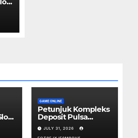
lot
GAME ONLINE
Petunjuk Kompleks
lot
Deposit Pulsa
untuk
Indosat Ooredoo
JULY 31, 2026
terkait Slot