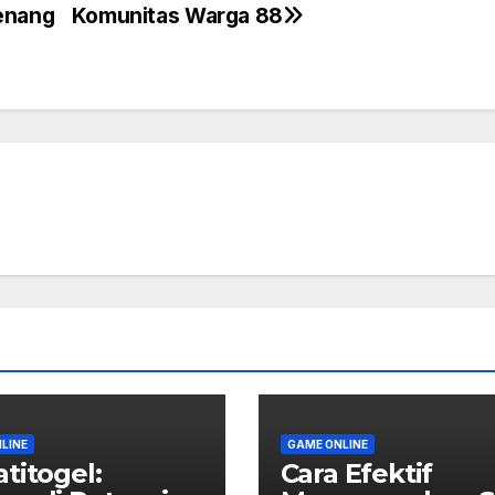
Menang
Komunitas Warga 88
LINE
GAME ONLINE
titogel:
Cara Efektif