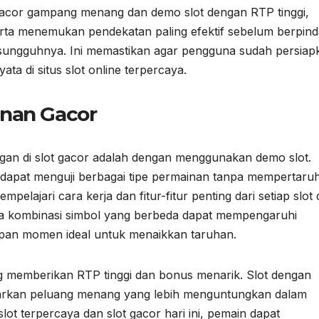
t gacor gampang menang dan demo slot dengan RTP tinggi,
erta menemukan pendekatan paling efektif sebelum berpin
esungguhnya. Ini memastikan agar pengguna sudah persiap
ta di situs slot online terpercaya.
inan Gacor
gan di slot gacor adalah dengan menggunakan demo slot.
dapat menguji berbagai tipe permainan tanpa mempertaru
elajari cara kerja dan fitur-fitur penting dari setiap slot
na kombinasi simbol yang berbeda dapat mempengaruhi
apan momen ideal untuk menaikkan taruhan.
ng memberikan RTP tinggi dan bonus menarik. Slot dengan
warkan peluang menang yang lebih menguntungkan dalam
ot terpercaya dan slot gacor hari ini, pemain dapat