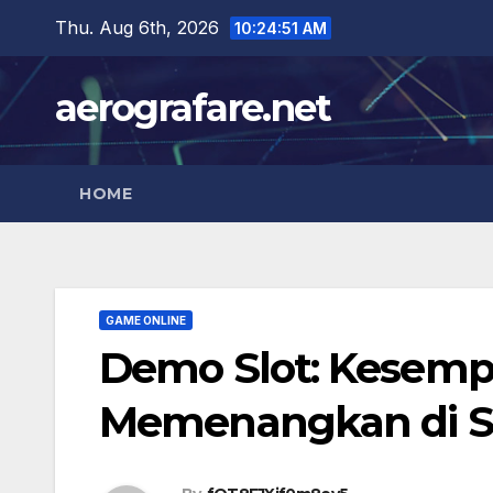
Skip
Thu. Aug 6th, 2026
10:24:52 AM
to
content
aerografare.net
HOME
GAME ONLINE
Demo Slot: Kesemp
Memenangkan di Sl