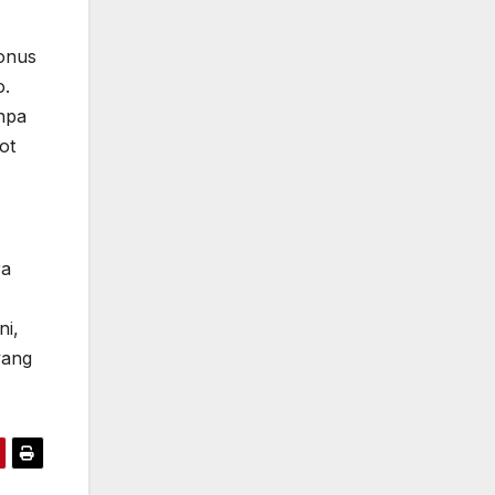
Bonus
o.
npa
ot
ra
ni,
yang