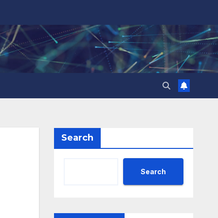
Search
Search