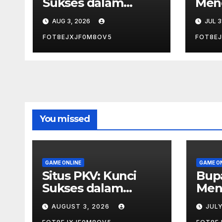
Sukses dalam
Meng
Permainan Online
Bisni
AUG 3, 2026
JUL 3
Per
FOT8EJXJF0M8OV5
FOT8E
You missed
GAME ONLINE
GAME O
Situs PKV: Kunci
Bupa
Sukses dalam
Meng
Permainan Online
Bisn
AUGUST 3, 2026
JULY
Per