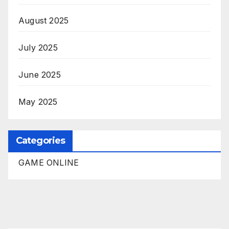
August 2025
July 2025
June 2025
May 2025
Categories
GAME ONLINE