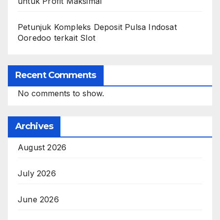
untuk Profit Maksimal
Petunjuk Kompleks Deposit Pulsa Indosat
Ooredoo terkait Slot
Recent Comments
No comments to show.
Archives
August 2026
July 2026
June 2026