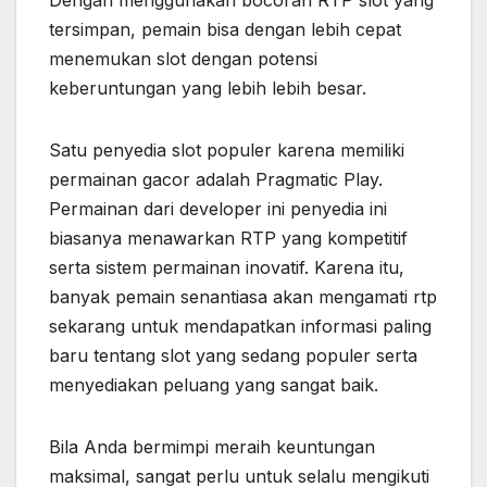
Dengan menggunakan bocoran RTP slot yang
tersimpan, pemain bisa dengan lebih cepat
menemukan slot dengan potensi
keberuntungan yang lebih lebih besar.
Satu penyedia slot populer karena memiliki
permainan gacor adalah Pragmatic Play.
Permainan dari developer ini penyedia ini
biasanya menawarkan RTP yang kompetitif
serta sistem permainan inovatif. Karena itu,
banyak pemain senantiasa akan mengamati rtp
sekarang untuk mendapatkan informasi paling
baru tentang slot yang sedang populer serta
menyediakan peluang yang sangat baik.
Bila Anda bermimpi meraih keuntungan
maksimal, sangat perlu untuk selalu mengikuti