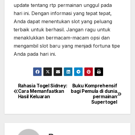
update tentang rtp permainan unggul pada
hari ini. Dengan informasi yang tepat tepat,
Anda dapat menentukan slot yang peluang
terbaik untuk berhasil. Jangan ragu untuk
menaklukkan bermacam-macam opsi dan
mengambil slot baru yang menjadi fortuna tipe
Anda pada hari ini.
Rahasia Togel Sidney:
Buku Komprehensif
Post
Cara Memanfaatkan
bagi Pemula di dunia
Hasil Keluaran
permainan
navigation
Supertogel