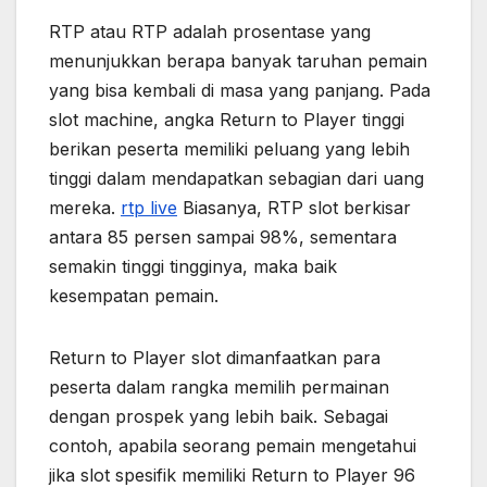
RTP atau RTP adalah prosentase yang
menunjukkan berapa banyak taruhan pemain
yang bisa kembali di masa yang panjang. Pada
slot machine, angka Return to Player tinggi
berikan peserta memiliki peluang yang lebih
tinggi dalam mendapatkan sebagian dari uang
mereka.
rtp live
Biasanya, RTP slot berkisar
antara 85 persen sampai 98%, sementara
semakin tinggi tingginya, maka baik
kesempatan pemain.
Return to Player slot dimanfaatkan para
peserta dalam rangka memilih permainan
dengan prospek yang lebih baik. Sebagai
contoh, apabila seorang pemain mengetahui
jika slot spesifik memiliki Return to Player 96