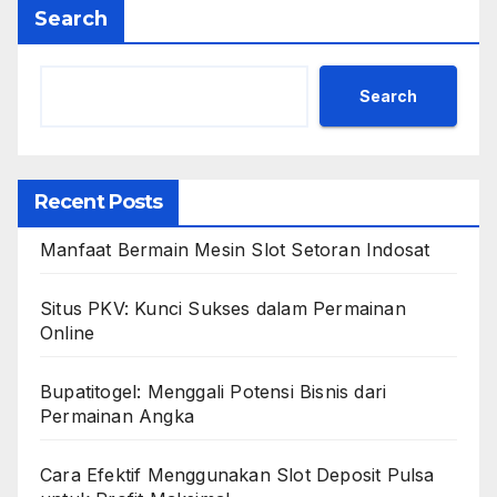
Search
Search
Recent Posts
Manfaat Bermain Mesin Slot Setoran Indosat
Situs PKV: Kunci Sukses dalam Permainan
Online
Bupatitogel: Menggali Potensi Bisnis dari
Permainan Angka
Cara Efektif Menggunakan Slot Deposit Pulsa