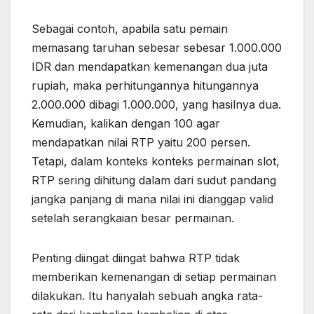
Sebagai contoh, apabila satu pemain
memasang taruhan sebesar sebesar 1.000.000
IDR dan mendapatkan kemenangan dua juta
rupiah, maka perhitungannya hitungannya
2.000.000 dibagi 1.000.000, yang hasilnya dua.
Kemudian, kalikan dengan 100 agar
mendapatkan nilai RTP yaitu 200 persen.
Tetapi, dalam konteks konteks permainan slot,
RTP sering dihitung dalam dari sudut pandang
jangka panjang di mana nilai ini dianggap valid
setelah serangkaian besar permainan.
Penting diingat diingat bahwa RTP tidak
memberikan kemenangan di setiap permainan
dilakukan. Itu hanyalah sebuah angka rata-