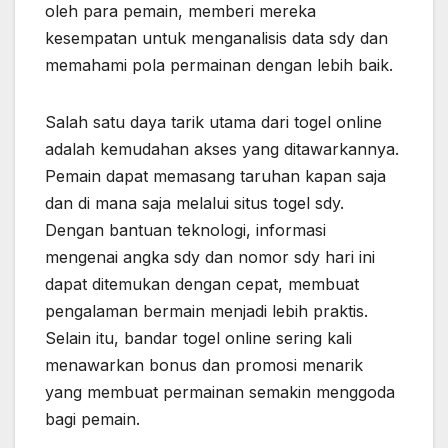
oleh para pemain, memberi mereka
kesempatan untuk menganalisis data sdy dan
memahami pola permainan dengan lebih baik.
Salah satu daya tarik utama dari togel online
adalah kemudahan akses yang ditawarkannya.
Pemain dapat memasang taruhan kapan saja
dan di mana saja melalui situs togel sdy.
Dengan bantuan teknologi, informasi
mengenai angka sdy dan nomor sdy hari ini
dapat ditemukan dengan cepat, membuat
pengalaman bermain menjadi lebih praktis.
Selain itu, bandar togel online sering kali
menawarkan bonus dan promosi menarik
yang membuat permainan semakin menggoda
bagi pemain.