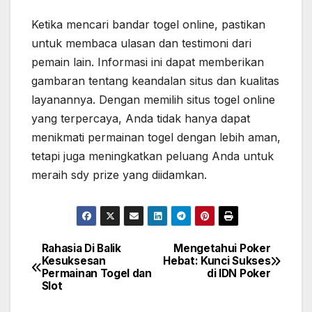
Ketika mencari bandar togel online, pastikan
untuk membaca ulasan dan testimoni dari
pemain lain. Informasi ini dapat memberikan
gambaran tentang keandalan situs dan kualitas
layanannya. Dengan memilih situs togel online
yang terpercaya, Anda tidak hanya dapat
menikmati permainan togel dengan lebih aman,
tetapi juga meningkatkan peluang Anda untuk
meraih sdy prize yang diidamkan.
Rahasia Di Balik
Mengetahui Poker
Post
Kesuksesan
Hebat: Kunci Sukses
Permainan Togel dan
di IDN Poker
navigation
Slot