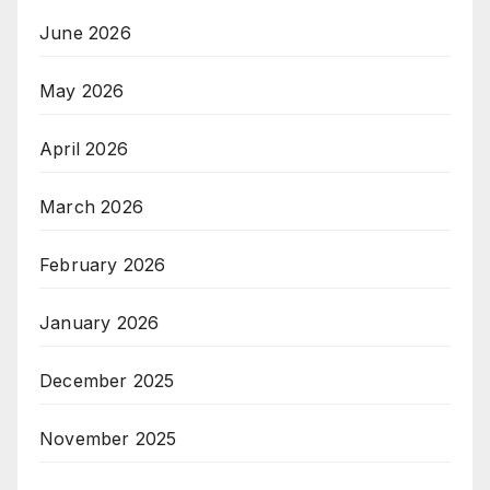
June 2026
May 2026
April 2026
March 2026
February 2026
January 2026
December 2025
November 2025