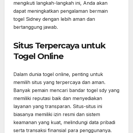
mengikuti langkah-langkah ini, Anda akan
dapat meningkatkan pengalaman bermain
togel Sidney dengan lebih aman dan
bertanggung jawab.
Situs Terpercaya untuk
Togel Online
Dalam dunia togel online, penting untuk
memilih situs yang terpercaya dan aman.
Banyak pemain mencari bandar togel sdy yang
memiliki reputasi baik dan menyediakan
layanan yang transparan. Situs-situs ini
biasanya memiliki izin resmi dan sistem
keamanan yang kuat, melindungi data pribadi
serta transaksi finansial para penggunanya.