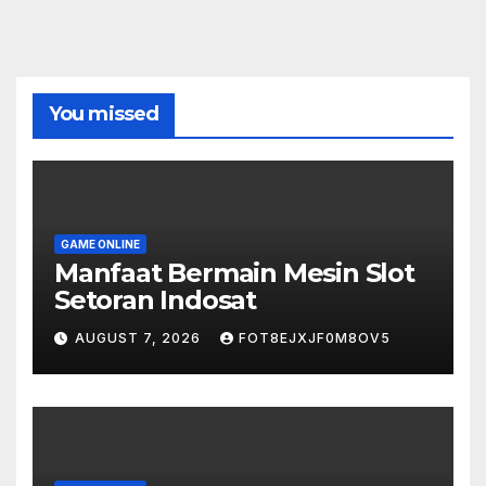
You missed
GAME ONLINE
Manfaat Bermain Mesin Slot
Setoran Indosat
AUGUST 7, 2026
FOT8EJXJF0M8OV5