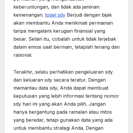
keberuntungan, dan tidak ada jaminan
kemenangan.
togel sdy
Berjudi dengan bijak
akan membantu Anda menikmati permainan
tanpa mengalami kerugian finansial yang
besar. Selain itu, cobalah untuk tidak terjebak
dalam emosi saat bermain, tetaplah tenang dan
rasional.
Terakhir, selalu perhatikan pengeluaran sdy
dan keluaran sdy secara teratur. Dengan
memantau data sdy, Anda dapat membuat
keputusan yang lebih informasi tentang nomor
sdy hari ini yang akan Anda pilih. Jangan
hanya bergantung pada ramalan atau mitos
yang beredar, tetapi gunakan data yang ada
untuk membantu strategi Anda. Dengan