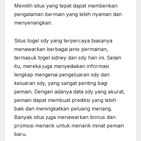
Memilih situs yang tepat dapat memberikan
pengalaman bermain yang lebih nyaman dan
menyenangkan.
Situs togel sdy yang terpercaya biasanya
menawarkan berbagai jenis permainan,
termasuk togel sidney dan sdy hari ini. Selain
itu, mereka juga menyediakan informasi
lengkap mengenai pengeluaran sdy dan
keluaran sdy, yang sangat penting bagi
pemain. Dengan adanya data sdy yang akurat,
pemain dapat membuat prediksi yang lebih
baik dan meningkatkan peluang menang.
Banyak situs juga menawarkan bonus dan
promosi menarik untuk menarik minat pemain
baru.