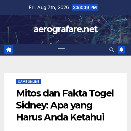
Skip
Fri. Aug 7th, 2026
3:53:10 PM
to
content
aerografare.net
GAME ONLINE
Mitos dan Fakta Togel
Sidney: Apa yang
Harus Anda Ketahui