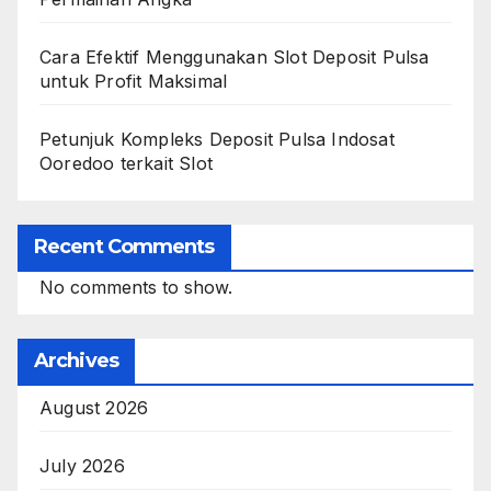
Cara Efektif Menggunakan Slot Deposit Pulsa
untuk Profit Maksimal
Petunjuk Kompleks Deposit Pulsa Indosat
Ooredoo terkait Slot
Recent Comments
No comments to show.
Archives
August 2026
July 2026