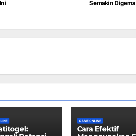
Ini
Semakin Digema
LINE
GAME ONLINE
titogel:
Cara Efektif