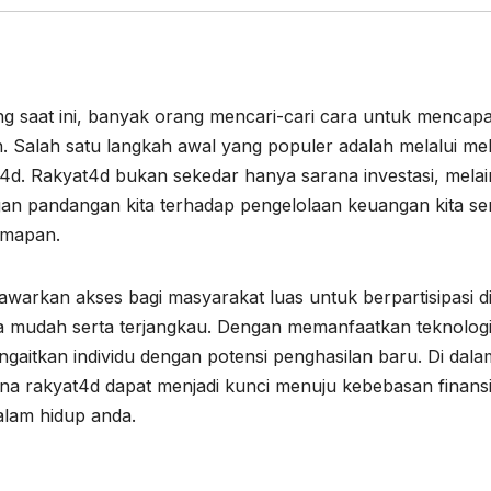
 saat ini, banyak orang mencari-cari cara untuk mencapa
n. Salah satu langkah awal yang populer adalah melalui mel
4d. Rakyat4d bukan sekedar hanya sarana investasi, mela
 pandangan kita terhadap pengelolaan keuangan kita se
 mapan.
awarkan akses bagi masyarakat luas untuk berpartisipasi d
 mudah serta terjangkau. Dengan memanfaatkan teknologi
gaitkan individu dengan potensi penghasilan baru. Di dala
mana rakyat4d dapat menjadi kunci menuju kebebasan finansi
alam hidup anda.