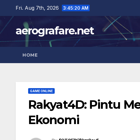
Skip
Fri. Aug 7th, 2026
3:45:21 AM
to
content
aerografare.net
HOME
GAME ONLINE
Rakyat4D: Pintu Me
Ekonomi