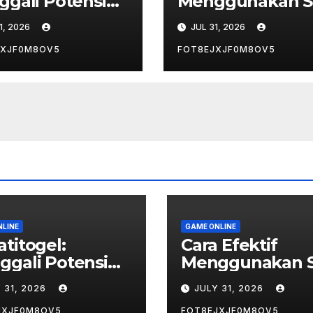
gali Potensi
Menggunakan S
s dari
Deposit Pulsa
1, 2026
JUL 31, 2026
mainan Angka
untuk Profit
Maksimal
JXJF0M8OV5
FOT8EJXJF0M8OV5
NLINE
GAME ONLINE
titogel:
Cara Efektif
gali Potensi
Menggunakan S
is dari
Deposit Pulsa 
 31, 2026
JULY 31, 2026
mainan Angka
Profit Maksimal
JXJF0M8OV5
FOT8EJXJF0M8OV5