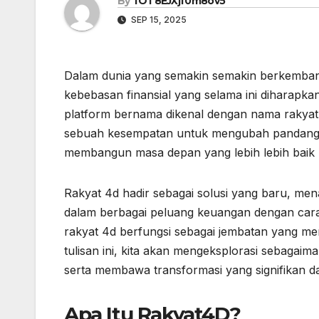
By
fOT8EJXjf0m8ov5
SEP 15, 2025
Dalam dunia yang semakin semakin berkembang
kebebasan finansial yang selama ini diharapka
platform bernama dikenal dengan nama rakyat
sebuah kesempatan untuk mengubah pandangan
membangun masa depan yang lebih lebih baik
Rakyat 4d hadir sebagai solusi yang baru, men
dalam berbagai peluang keuangan dengan cara
rakyat 4d berfungsi sebagai jembatan yang men
tulisan ini, kita akan mengeksplorasi sebagai
serta membawa transformasi yang signifikan d
Apa Itu Rakyat4D?