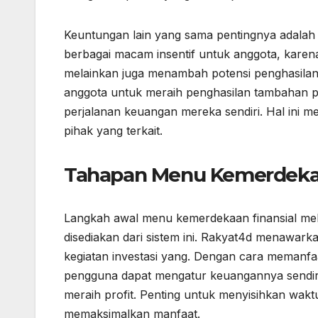
Keuntungan lain yang sama pentingnya adal
berbagai macam insentif untuk anggota, karena 
melainkan juga menambah potensi penghasilan.
anggota untuk meraih penghasilan tambahan p
perjalanan keuangan mereka sendiri. Hal ini 
pihak yang terkait.
Tahapan Menu Kemerdekaa
Langkah awal menu kemerdekaan finansial me
disediakan dari sistem ini. Rakyat4d menawarka
kegiatan investasi yang. Dengan cara memanfaa
pengguna dapat mengatur keuangannya sendiri
meraih profit. Penting untuk menyisihkan wakt
memaksimalkan manfaat.