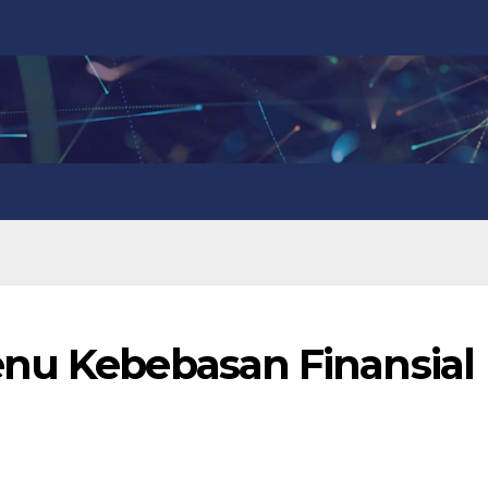
nu Kebebasan Finansial