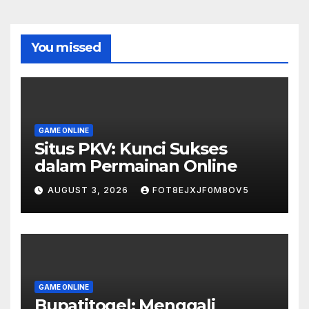
You missed
GAME ONLINE
Situs PKV: Kunci Sukses
dalam Permainan Online
AUGUST 3, 2026
FOT8EJXJF0M8OV5
GAME ONLINE
Bupatitogel: Menggali