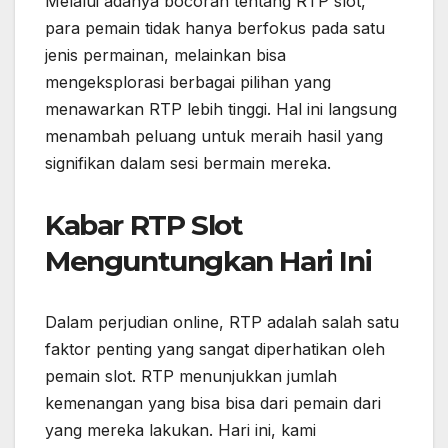
Melalui adanya bocoran tentang RTP slot,
para pemain tidak hanya berfokus pada satu
jenis permainan, melainkan bisa
mengeksplorasi berbagai pilihan yang
menawarkan RTP lebih tinggi. Hal ini langsung
menambah peluang untuk meraih hasil yang
signifikan dalam sesi bermain mereka.
Kabar RTP Slot
Menguntungkan Hari Ini
Dalam perjudian online, RTP adalah salah satu
faktor penting yang sangat diperhatikan oleh
pemain slot. RTP menunjukkan jumlah
kemenangan yang bisa bisa dari pemain dari
yang mereka lakukan. Hari ini, kami