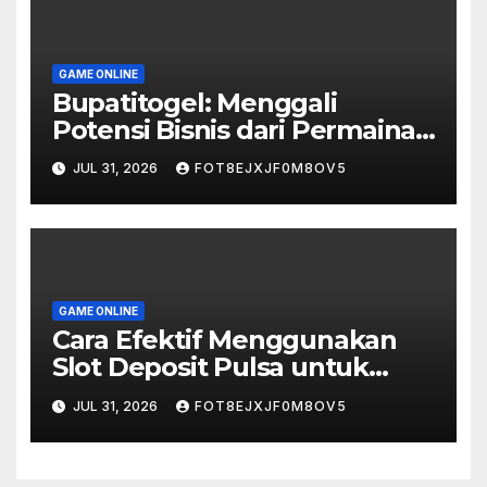
GAME ONLINE
Bupatitogel: Menggali
Potensi Bisnis dari Permainan
Angka
JUL 31, 2026
FOT8EJXJF0M8OV5
GAME ONLINE
Cara Efektif Menggunakan
Slot Deposit Pulsa untuk
Profit Maksimal
JUL 31, 2026
FOT8EJXJF0M8OV5