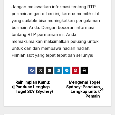
Jangan melewatkan informasi tentang RTP
permainan gacor hari ini, karena memilih slot
yang suitable bisa meningkatkan pengalaman
bermain Anda. Dengan bocoran informasi
tentang RTP permainan ini, Anda
memaksimalkan maksimalkan peluang untuk
untuk dan dan membawa hadiah hadiah.
Pilihlah slot yang tepat tepat dan serunya!
Raih Impian Kamu:
Mengenal Togel
Post
Panduan Lengkap
Sydney: Panduan
Togel SDY (Sydney)
Lengkap untuk
navigation
Pemain