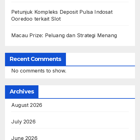
Petunjuk Kompleks Deposit Pulsa Indosat
Ooredoo terkait Slot
Macau Prize: Peluang dan Strategi Menang
Recent Comments
No comments to show.
Archives
August 2026
July 2026
June 2026