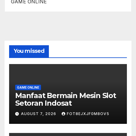
GAME ONLINE
You missed
GAME ONLINE
Manfaat Bermain Mesin Slot
Setoran Indosat
AUGUST 7, 2026
FOT8EJXJF0M8OV5