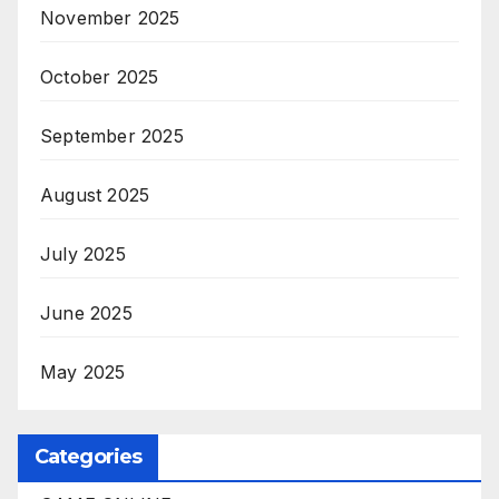
November 2025
October 2025
September 2025
August 2025
July 2025
June 2025
May 2025
Categories