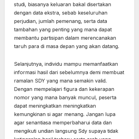
studi, biasanya keluaran bakal disertakan
dengan data ekstra, sebab keseluruhan
perjudian, jumlah pemenang, serta data
tambahan yang penting yang mana dapat
membantu partisipan dalam merencanakan
taruh para di masa depan yang akan datang.
Selanjutnya, individu mampu memanfaatkan
informasi hasil dari sebelumnya demi membuat
ramalan SDY yang mana semakin valid.
Dengan mempelajari figura dan kekerapan
nomor yang mana banyak muncul, peserta
dapat meningkatkan meningkatkan
kemungkinan si agar menang. Jangan lupa
agar senantiasa memperbaharui data dan
mengikuti undian langsung Sdy supaya tidak