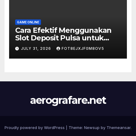
GAME ONLINE
Cara Efektif Menggunakan
Slot Deposit Pulsa untuk
Profit Maksimal
JULY 31, 2026
FOT8EJXJF0M8OV5
aerografare.net
Proudly powered by WordPress
|
Theme:
Newsup
by
Themeansar
.