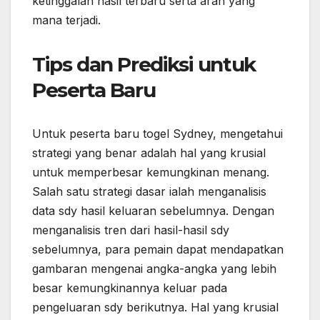
ketinggalan hasil terbaru serta arah yang
mana terjadi.
Tips dan Prediksi untuk
Peserta Baru
Untuk peserta baru togel Sydney, mengetahui
strategi yang benar adalah hal yang krusial
untuk memperbesar kemungkinan menang.
Salah satu strategi dasar ialah menganalisis
data sdy hasil keluaran sebelumnya. Dengan
menganalisis tren dari hasil-hasil sdy
sebelumnya, para pemain dapat mendapatkan
gambaran mengenai angka-angka yang lebih
besar kemungkinannya keluar pada
pengeluaran sdy berikutnya. Hal yang krusial