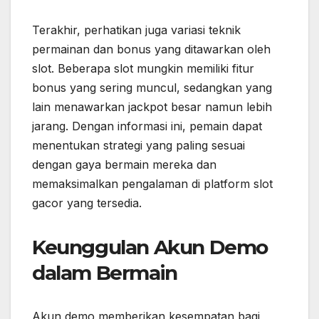
Terakhir, perhatikan juga variasi teknik
permainan dan bonus yang ditawarkan oleh
slot. Beberapa slot mungkin memiliki fitur
bonus yang sering muncul, sedangkan yang
lain menawarkan jackpot besar namun lebih
jarang. Dengan informasi ini, pemain dapat
menentukan strategi yang paling sesuai
dengan gaya bermain mereka dan
memaksimalkan pengalaman di platform slot
gacor yang tersedia.
Keunggulan Akun Demo
dalam Bermain
Akun demo memberikan kesempatan bagi