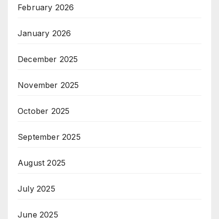
February 2026
January 2026
December 2025
November 2025
October 2025
September 2025
August 2025
July 2025
June 2025