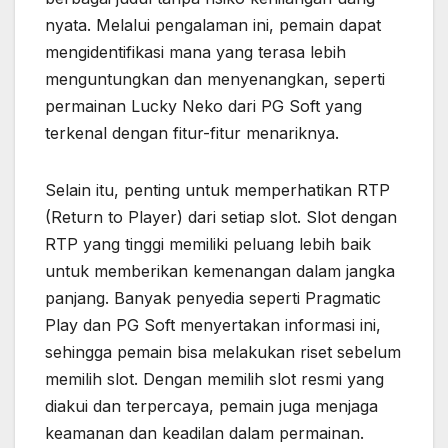
nyata. Melalui pengalaman ini, pemain dapat
mengidentifikasi mana yang terasa lebih
menguntungkan dan menyenangkan, seperti
permainan Lucky Neko dari PG Soft yang
terkenal dengan fitur-fitur menariknya.
Selain itu, penting untuk memperhatikan RTP
(Return to Player) dari setiap slot. Slot dengan
RTP yang tinggi memiliki peluang lebih baik
untuk memberikan kemenangan dalam jangka
panjang. Banyak penyedia seperti Pragmatic
Play dan PG Soft menyertakan informasi ini,
sehingga pemain bisa melakukan riset sebelum
memilih slot. Dengan memilih slot resmi yang
diakui dan terpercaya, pemain juga menjaga
keamanan dan keadilan dalam permainan.