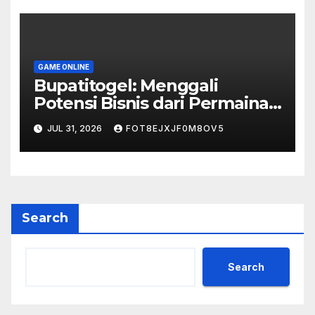
GAME ONLINE
Bupatitogel: Menggali
Potensi Bisnis dari Permainan
Angka
JUL 31, 2026
FOT8EJXJF0M8OV5
Search
Search