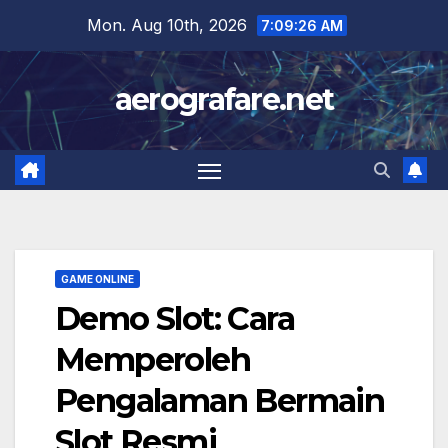
Skip
Mon. Aug 10th, 2026
7:09:26 AM
to
content
aerografare.net
GAME ONLINE
Demo Slot: Cara
Memperoleh
Pengalaman Bermain
Slot Resmi