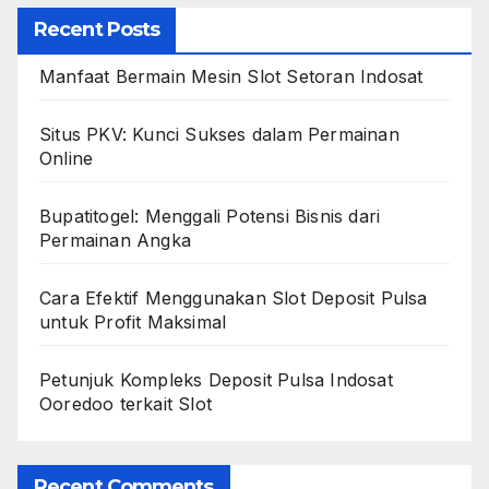
Recent Posts
Manfaat Bermain Mesin Slot Setoran Indosat
Situs PKV: Kunci Sukses dalam Permainan
Online
Bupatitogel: Menggali Potensi Bisnis dari
Permainan Angka
Cara Efektif Menggunakan Slot Deposit Pulsa
untuk Profit Maksimal
Petunjuk Kompleks Deposit Pulsa Indosat
Ooredoo terkait Slot
Recent Comments