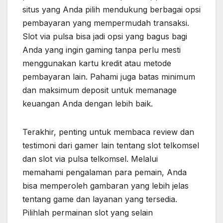
situs yang Anda pilih mendukung berbagai opsi
pembayaran yang mempermudah transaksi.
Slot via pulsa bisa jadi opsi yang bagus bagi
Anda yang ingin gaming tanpa perlu mesti
menggunakan kartu kredit atau metode
pembayaran lain. Pahami juga batas minimum
dan maksimum deposit untuk memanage
keuangan Anda dengan lebih baik.
Terakhir, penting untuk membaca review dan
testimoni dari gamer lain tentang slot telkomsel
dan slot via pulsa telkomsel. Melalui
memahami pengalaman para pemain, Anda
bisa memperoleh gambaran yang lebih jelas
tentang game dan layanan yang tersedia.
Pilihlah permainan slot yang selain