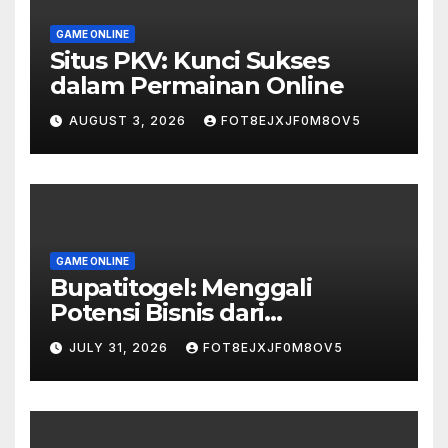
GAME ONLINE
Situs PKV: Kunci Sukses
dalam Permainan Online
AUGUST 3, 2026
FOT8EJXJF0M8OV5
GAME ONLINE
Bupatitogel: Menggali
Potensi Bisnis dari
Permainan Angka
JULY 31, 2026
FOT8EJXJF0M8OV5