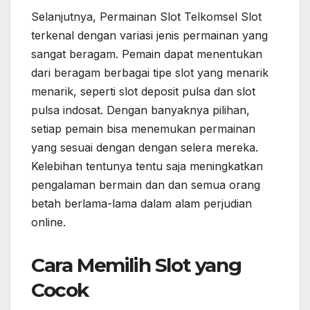
Selanjutnya, Permainan Slot Telkomsel Slot
terkenal dengan variasi jenis permainan yang
sangat beragam. Pemain dapat menentukan
dari beragam berbagai tipe slot yang menarik
menarik, seperti slot deposit pulsa dan slot
pulsa indosat. Dengan banyaknya pilihan,
setiap pemain bisa menemukan permainan
yang sesuai dengan dengan selera mereka.
Kelebihan tentunya tentu saja meningkatkan
pengalaman bermain dan dan semua orang
betah berlama-lama dalam alam perjudian
online.
Cara Memilih Slot yang
Cocok