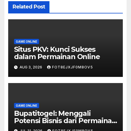
Related Post
GAME ONLINE
Situs PKV: Kunci Sukses
dalam Permainan Online
AUG 3, 2026
FOT8EJXJF0M8OV5
GAME ONLINE
Bupatitogel: Menggali
Potensi Bisnis dari Permainan
Angka
JUL 31, 2026
FOT8EJXJF0M8OV5