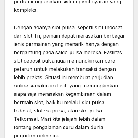
perlu menggunakan sistem pembayaran yang
kompleks.
Dengan adanya slot pulsa, seperti slot Indosat
dan slot Tri, pemain dapat merasakan berbagai
jenis permainan yang menarik hanya dengan
bergantung pada saldo pulsa mereka. Fasilitas
slot deposit pulsa juga memungkinkan para
petaruh untuk melakukan transaksi dengan
lebih praktis. Situasi ini membuat perjudian
online semakin inklusif, yang memungkinkan
siapa saja merasakan kegembiraan dalam
bermain slot, baik itu melalui slot pulsa
Indosat, slot via pulsa, atau slot pulsa
Telkomsel. Mari kita jelajahi lebih dalam
tentang pengalaman seru dalam dunia
perjudian online ini.