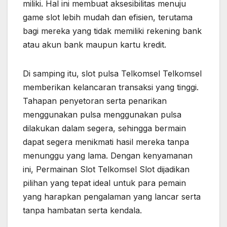
miliki. Hal ini membuat aksesibilitas menuju
game slot lebih mudah dan efisien, terutama
bagi mereka yang tidak memiliki rekening bank
atau akun bank maupun kartu kredit.
Di samping itu, slot pulsa Telkomsel Telkomsel
memberikan kelancaran transaksi yang tinggi.
Tahapan penyetoran serta penarikan
menggunakan pulsa menggunakan pulsa
dilakukan dalam segera, sehingga bermain
dapat segera menikmati hasil mereka tanpa
menunggu yang lama. Dengan kenyamanan
ini, Permainan Slot Telkomsel Slot dijadikan
pilihan yang tepat ideal untuk para pemain
yang harapkan pengalaman yang lancar serta
tanpa hambatan serta kendala.