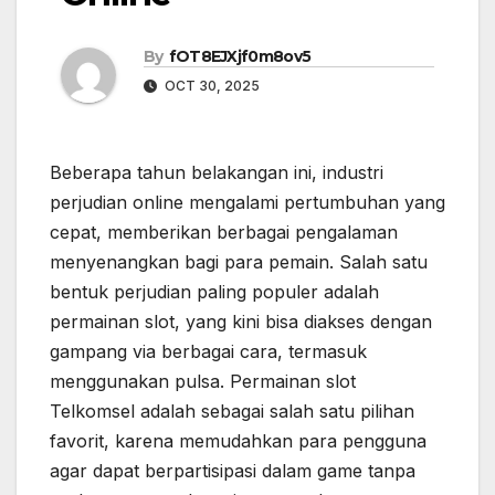
By
fOT8EJXjf0m8ov5
OCT 30, 2025
Beberapa tahun belakangan ini, industri
perjudian online mengalami pertumbuhan yang
cepat, memberikan berbagai pengalaman
menyenangkan bagi para pemain. Salah satu
bentuk perjudian paling populer adalah
permainan slot, yang kini bisa diakses dengan
gampang via berbagai cara, termasuk
menggunakan pulsa. Permainan slot
Telkomsel adalah sebagai salah satu pilihan
favorit, karena memudahkan para pengguna
agar dapat berpartisipasi dalam game tanpa