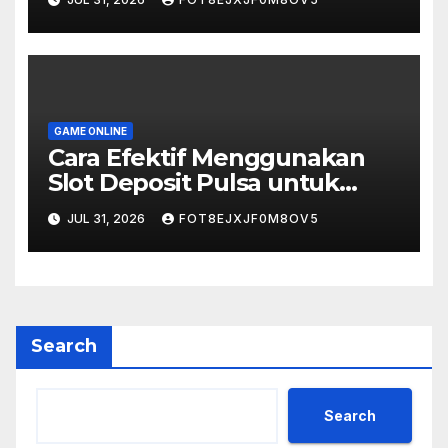
GAME ONLINE
Cara Efektif Menggunakan
Slot Deposit Pulsa untuk
Profit Maksimal
JUL 31, 2026
FOT8EJXJF0M8OV5
Search
Search