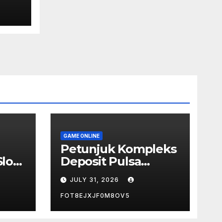
GAME ONLINE
Petunjuk Kompleks
lot
Deposit Pulsa
untuk
Indosat Ooredoo
JULY 31, 2026
terkait Slot
FOT8EJXJF0M8OV5