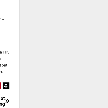
a
raw
ta HK
a
apat
n.
lot
ung