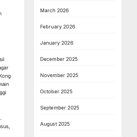
March 2026
m
February 2026
January 2026
December 2025
il
agar
November 2025
 Kong
main
October 2025
ggi
September 2025
.
August 2025
usus,