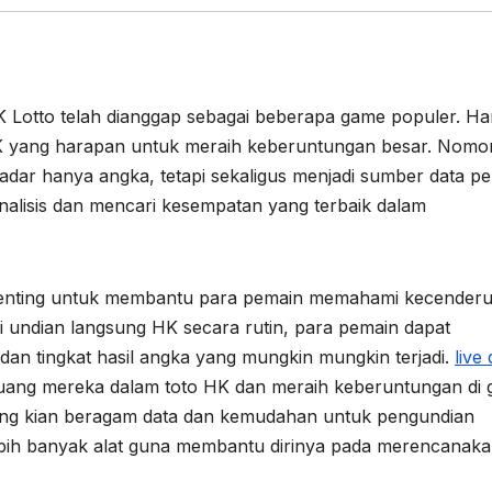
HK Lotto telah dianggap sebagai beberapa game populer. Ha
HK yang harapan untuk meraih keberuntungan besar. Nomo
ar hanya angka, tetapi sekaligus menjadi sumber data pe
nalisis dan mencari kesempatan yang terbaik dalam
penting untuk membantu para pemain memahami kecender
undian langsung HK secara rutin, para pemain dapat
 dan tingkat hasil angka yang mungkin mungkin terjadi.
live
uang mereka dalam toto HK dan meraih keberuntungan di
ang kian beragam data dan kemudahan untuk pengundian
 lebih banyak alat guna membantu dirinya pada merencanak