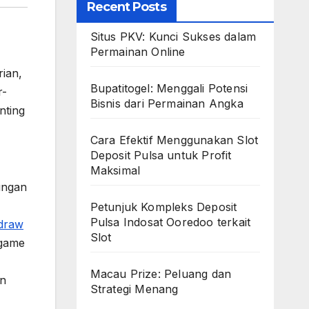
Recent Posts
Situs PKV: Kunci Sukses dalam
Permainan Online
rian,
Bupatitogel: Menggali Potensi
r-
Bisnis dari Permainan Angka
nting
Cara Efektif Menggunakan Slot
Deposit Pulsa untuk Profit
Maksimal
ungan
Petunjuk Kompleks Deposit
Pulsa Indosat Ooredoo terkait
 draw
Slot
 game
Macau Prize: Peluang dan
an
Strategi Menang