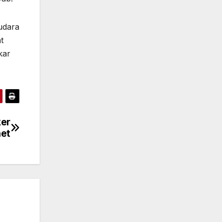
udara
t
kar
er
net