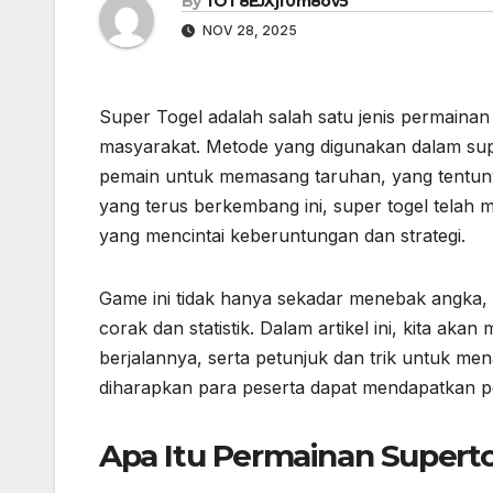
By
fOT8EJXjf0m8ov5
NOV 28, 2025
Super Togel adalah salah satu jenis permainan
masyarakat. Metode yang digunakan dalam su
pemain untuk memasang taruhan, yang tentuny
yang terus berkembang ini, super togel telah m
yang mencintai keberuntungan dan strategi.
Game ini tidak hanya sekadar menebak angka,
corak dan statistik. Dalam artikel ini, kita aka
berjalannya, serta petunjuk dan trik untuk 
diharapkan para peserta dapat mendapatkan p
Apa Itu Permainan Supert