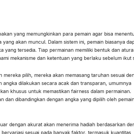
tebakan yang memungkinkan para pemain agar bisa menent
yang akan muncul. Dalam sistem ini, pemain biasanya da
 yang tersedia. Tiap permainan memiliki bentuk dan atura
ahami mekanisme dan ketentuan yang berlaku sebelum ikut s
in mereka pilih, mereka akan memasang taruhan sesuai de
ian angka dilakukan secara acak dan transparan, umumnya
kan khusus untuk memastikan fairness dalam permainan.
n dan dibandingkan dengan angka yang dipilih oleh pemai
luar dengan akurat akan menerima hadiah berdasarkan de
 bervariasi sesuai pada banyak faktor, termasuk kuantitas