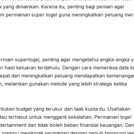
i yang dimainkan. Karena itu, penting bagi pemain agar
lam permainan super togel guna meningkatkan peluang mer
main supertogel, penting agar mengetahui angka-angka 
i hasil keluaran terdahulu. Dengan cara memeriksa data it
 tepat dan meningkatkan peluang mendapatkan kemenanga
melainkan gunakan metode yang lebih strategis ketika
tukan budget yang terukur dan taati kuota itu. Usahakan
tau terhasut untuk mengganti kekalahan. Permainan togel
tertainment dan tidak boleh beban finansial keuangan. De
 mampu menikmati permainan dengan penuh tanggung jaw