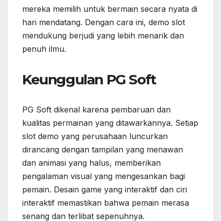
mereka memilih untuk bermain secara nyata di
hari mendatang. Dengan cara ini, demo slot
mendukung berjudi yang lebih menarik dan
penuh ilmu.
Keunggulan PG Soft
PG Soft dikenal karena pembaruan dan
kualitas permainan yang ditawarkannya. Setiap
slot demo yang perusahaan luncurkan
dirancang dengan tampilan yang menawan
dan animasi yang halus, memberikan
pengalaman visual yang mengesankan bagi
pemain. Desain game yang interaktif dan ciri
interaktif memastikan bahwa pemain merasa
senang dan terlibat sepenuhnya.