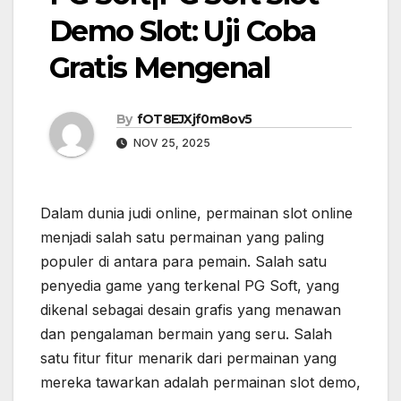
Demo Slot: Uji Coba
Gratis Mengenal
By
fOT8EJXjf0m8ov5
NOV 25, 2025
Dalam dunia judi online, permainan slot online
menjadi salah satu permainan yang paling
populer di antara para pemain. Salah satu
penyedia game yang terkenal PG Soft, yang
dikenal sebagai desain grafis yang menawan
dan pengalaman bermain yang seru. Salah
satu fitur fitur menarik dari permainan yang
mereka tawarkan adalah permainan slot demo,