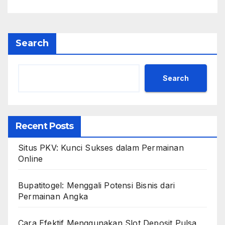
Search
Search
Recent Posts
Situs PKV: Kunci Sukses dalam Permainan
Online
Bupatitogel: Menggali Potensi Bisnis dari
Permainan Angka
Cara Efektif Menggunakan Slot Deposit Pulsa