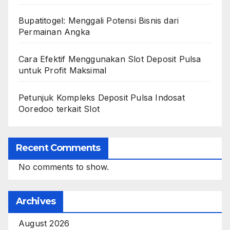
Bupatitogel: Menggali Potensi Bisnis dari
Permainan Angka
Cara Efektif Menggunakan Slot Deposit Pulsa
untuk Profit Maksimal
Petunjuk Kompleks Deposit Pulsa Indosat
Ooredoo terkait Slot
Recent Comments
No comments to show.
Archives
August 2026