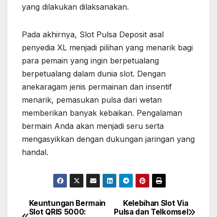
yang dilakukan dilaksanakan.
Pada akhirnya, Slot Pulsa Deposit asal
penyedia XL menjadi pilihan yang menarik bagi
para pemain yang ingin berpetualang
berpetualang dalam dunia slot. Dengan
anekaragam jenis permainan dan insentif
menarik, pemasukan pulsa dari wetan
memberikan banyak kebaikan. Pengalaman
bermain Anda akan menjadi seru serta
mengasyikkan dengan dukungan jaringan yang
handal.
Keuntungan Bermain
Kelebihan Slot Via
Post
Slot QRIS 5000:
Pulsa dan Telkomsel