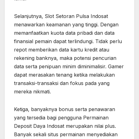
Selanjutnya, Slot Setoran Pulsa Indosat
menawarkan keamanan yang tinggi. Dengan
memanfaatkan kuota data pribadi dan data
finansial pemain dapat terlindungi. Tidak perlu
repot memberikan data kartu kredit atau
rekening banknya, maka potensi pencurian
data serta penipuan minim diminimalisir. Gamer
dapat merasakan tenang ketika melakukan
transaksi-transaksi dan fokus pada yang
mereka nikmati.
Ketiga, banyaknya bonus serta penawaran
yang tersedia bagi pengguna Permainan
Deposit Daya Indosat merupakan nilai plus.
Banyak sekali situs permainan menyediakan