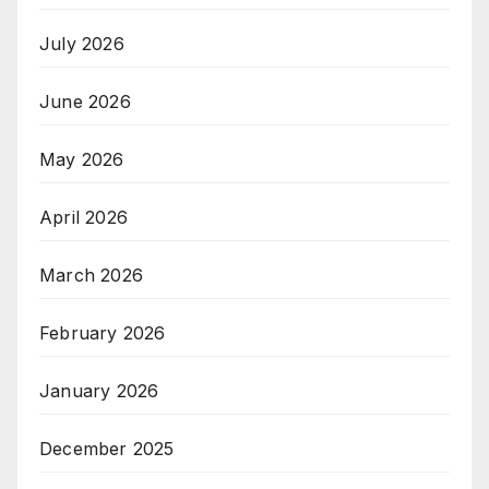
July 2026
June 2026
May 2026
April 2026
March 2026
February 2026
January 2026
December 2025