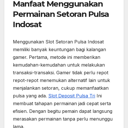
Manfaat Menggunakan
Permainan Setoran Pulsa
Indosat
Menggunakan Slot Setoran Pulsa Indosat
memiliki banyak keuntungan bagi kalangan
gamer. Pertama, metode ini memberikan
kemudahan-kemudahan untuk melakukan
transaksi-transaksi. Gamer tidak perlu repot
repot-repot menemukan alternatif lain untuk
menjalankan setoran, cukup memanfaatkan
pulsa yang ada.
Slot Deposit Pulsa Tri
Ini
membuat tahapan permainan jadi cepat serta
efisien. Dengan begitu pemain dapat langsung
merasakan permainan tanpa perlu menunggu
lama.