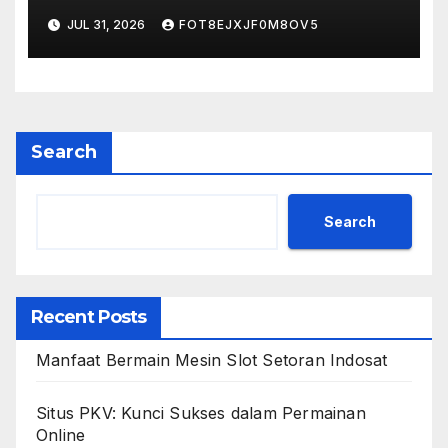
Angka
JUL 31, 2026
FOT8EJXJF0M8OV5
Search
Search
Recent Posts
Manfaat Bermain Mesin Slot Setoran Indosat
Situs PKV: Kunci Sukses dalam Permainan
Online