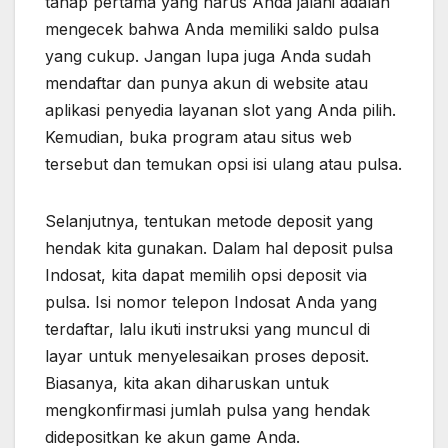
tahap pertama yang harus Anda jalani adalah
mengecek bahwa Anda memiliki saldo pulsa
yang cukup. Jangan lupa juga Anda sudah
mendaftar dan punya akun di website atau
aplikasi penyedia layanan slot yang Anda pilih.
Kemudian, buka program atau situs web
tersebut dan temukan opsi isi ulang atau pulsa.
Selanjutnya, tentukan metode deposit yang
hendak kita gunakan. Dalam hal deposit pulsa
Indosat, kita dapat memilih opsi deposit via
pulsa. Isi nomor telepon Indosat Anda yang
terdaftar, lalu ikuti instruksi yang muncul di
layar untuk menyelesaikan proses deposit.
Biasanya, kita akan diharuskan untuk
mengkonfirmasi jumlah pulsa yang hendak
didepositkan ke akun game Anda.