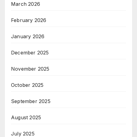
March 2026
February 2026
January 2026
December 2025
November 2025
October 2025
September 2025
August 2025
July 2025