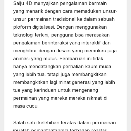
Salju 4D menyajikan pengalaman bermain
yang menarik dengan cara memadukan unsur-
unsur permainan tradisional ke dalam sebuah
ploform digitalisasi. Dengan menggunakan
teknologi terkini, pengguna bisa merasakan
pengalaman berinteraksi yang interaktif dan
menghibur dengan desain yang memukau juga
animasi yang mulus. Pembaruan ini tidak
hanya mendatangkan perhatian kaum muda
yang lebih tua, tetapi juga membangkitkan
membangkitkan lagi minat generasi yang lebih
tua yang kerinduan untuk mengenang
permainan yang mereka mereka nikmati di
masa cucu.
Salah satu kelebihan teratas dalam permainan
ini ialah pemanfaatannya terhadap realitas