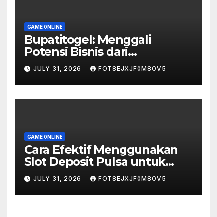
GAME ONLINE
Bupatitogel: Menggali
Potensi Bisnis dari
Permainan Angka
JULY 31, 2026
FOT8EJXJF0M8OV5
GAME ONLINE
Cara Efektif Menggunakan
Slot Deposit Pulsa untuk
Profit Maksimal
JULY 31, 2026
FOT8EJXJF0M8OV5