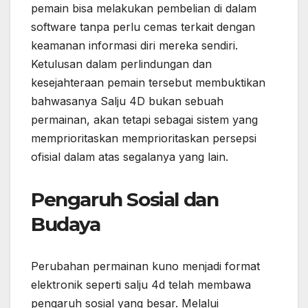
pemain bisa melakukan pembelian di dalam
software tanpa perlu cemas terkait dengan
keamanan informasi diri mereka sendiri.
Ketulusan dalam perlindungan dan
kesejahteraan pemain tersebut membuktikan
bahwasanya Salju 4D bukan sebuah
permainan, akan tetapi sebagai sistem yang
memprioritaskan memprioritaskan persepsi
ofisial dalam atas segalanya yang lain.
Pengaruh Sosial dan
Budaya
Perubahan permainan kuno menjadi format
elektronik seperti salju 4d telah membawa
pengaruh sosial yang besar. Melalui