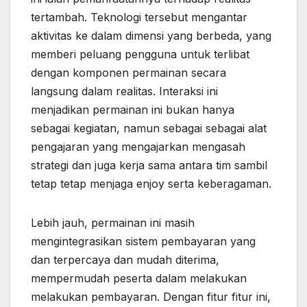
tertambah. Teknologi tersebut mengantar
aktivitas ke dalam dimensi yang berbeda, yang
memberi peluang pengguna untuk terlibat
dengan komponen permainan secara
langsung dalam realitas. Interaksi ini
menjadikan permainan ini bukan hanya
sebagai kegiatan, namun sebagai sebagai alat
pengajaran yang mengajarkan mengasah
strategi dan juga kerja sama antara tim sambil
tetap tetap menjaga enjoy serta keberagaman.
Lebih jauh, permainan ini masih
mengintegrasikan sistem pembayaran yang
dan terpercaya dan mudah diterima,
mempermudah peserta dalam melakukan
melakukan pembayaran. Dengan fitur fitur ini,