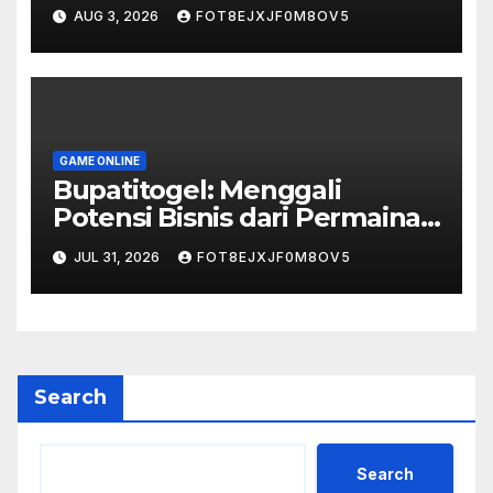
AUG 3, 2026
FOT8EJXJF0M8OV5
GAME ONLINE
Bupatitogel: Menggali
Potensi Bisnis dari Permainan
Angka
JUL 31, 2026
FOT8EJXJF0M8OV5
Search
Search