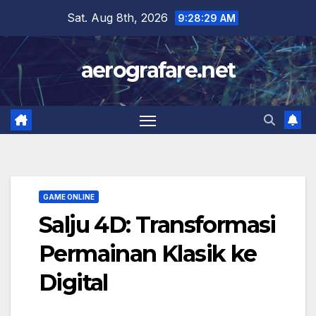
Skip
Sat. Aug 8th, 2026
9:28:29 AM
to
content
aerografare.net
GAME ONLINE
Salju 4D: Transformasi
Permainan Klasik ke
Digital