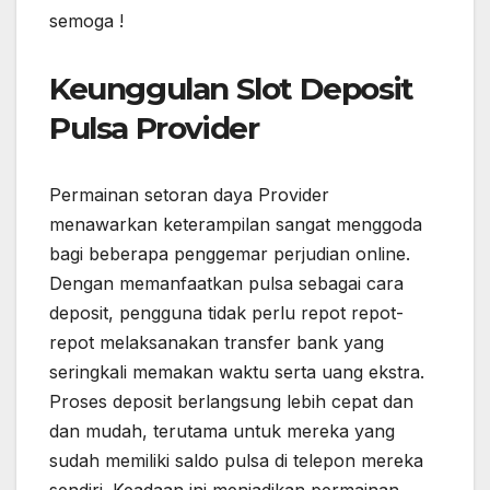
semoga !
Keunggulan Slot Deposit
Pulsa Provider
Permainan setoran daya Provider
menawarkan keterampilan sangat menggoda
bagi beberapa penggemar perjudian online.
Dengan memanfaatkan pulsa sebagai cara
deposit, pengguna tidak perlu repot repot-
repot melaksanakan transfer bank yang
seringkali memakan waktu serta uang ekstra.
Proses deposit berlangsung lebih cepat dan
dan mudah, terutama untuk mereka yang
sudah memiliki saldo pulsa di telepon mereka