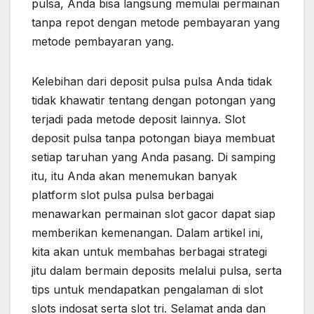
pulsa, Anda bisa langsung memulai permainan
tanpa repot dengan metode pembayaran yang
metode pembayaran yang.
Kelebihan dari deposit pulsa pulsa Anda tidak
tidak khawatir tentang dengan potongan yang
terjadi pada metode deposit lainnya. Slot
deposit pulsa tanpa potongan biaya membuat
setiap taruhan yang Anda pasang. Di samping
itu, itu Anda akan menemukan banyak
platform slot pulsa pulsa berbagai
menawarkan permainan slot gacor dapat siap
memberikan kemenangan. Dalam artikel ini,
kita akan untuk membahas berbagai strategi
jitu dalam bermain deposits melalui pulsa, serta
tips untuk mendapatkan pengalaman di slot
slots indosat serta slot tri. Selamat anda dan