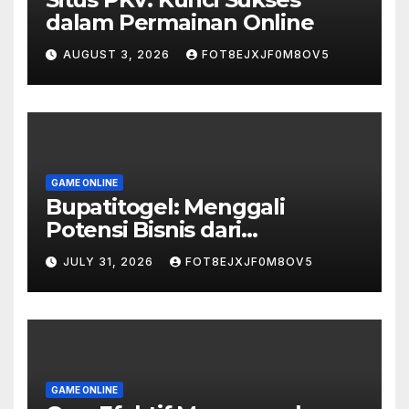
dalam Permainan Online
AUGUST 3, 2026
FOT8EJXJF0M8OV5
GAME ONLINE
Bupatitogel: Menggali
Potensi Bisnis dari
Permainan Angka
JULY 31, 2026
FOT8EJXJF0M8OV5
GAME ONLINE