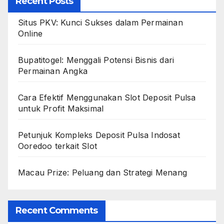
Recent Posts
Situs PKV: Kunci Sukses dalam Permainan
Online
Bupatitogel: Menggali Potensi Bisnis dari
Permainan Angka
Cara Efektif Menggunakan Slot Deposit Pulsa
untuk Profit Maksimal
Petunjuk Kompleks Deposit Pulsa Indosat
Ooredoo terkait Slot
Macau Prize: Peluang dan Strategi Menang
Recent Comments