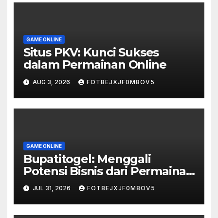
GAME ONLINE
Situs PKV: Kunci Sukses
dalam Permainan Online
AUG 3, 2026
FOT8EJXJF0M8OV5
GAME ONLINE
Bupatitogel: Menggali
Potensi Bisnis dari Permainan
Angka
JUL 31, 2026
FOT8EJXJF0M8OV5