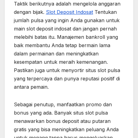
Taktik berikutnya adalah mengelola anggaran
dengan bijak.
Slot Deposit Indosat
Tentukan
jumlah pulsa yang ingin Anda gunakan untuk
main slot deposit indosat dan jangan pernah
melebihi batas itu. Manajemen bankroll yang
baik membantu Anda tetap bermain lama
dalam permainan dan meningkatkan
kesempatan untuk meraih kemenangan.
Pastikan juga untuk menyortir situs slot pulsa
yang terpercaya dan punya reputasi positif di
antara pemain.
Sebagai penutup, manfaatkan promo dan
bonus yang ada. Banyak situs slot pulsa
menawarkan bonus deposit atau putaran
gratis yang bisa meningkatkan peluang Anda
untuk menang tanpa harus mengeluarkan