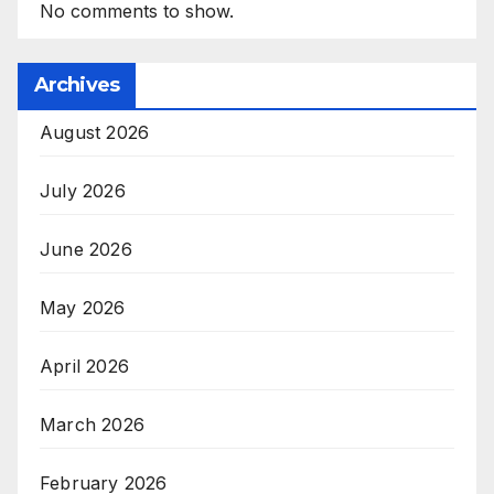
No comments to show.
Archives
August 2026
July 2026
June 2026
May 2026
April 2026
March 2026
February 2026