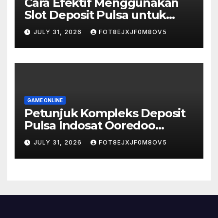
Cara Efektif Menggunakan
Slot Deposit Pulsa untuk
Profit Maksimal
JULY 31, 2026
FOT8EJXJF0M8OV5
GAME ONLINE
Petunjuk Kompleks Deposit
Pulsa Indosat Ooredoo
terkait Slot
JULY 31, 2026
FOT8EJXJF0M8OV5