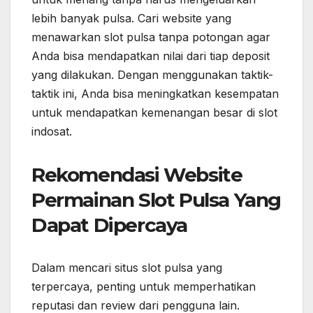
lebih banyak pulsa. Cari website yang
menawarkan slot pulsa tanpa potongan agar
Anda bisa mendapatkan nilai dari tiap deposit
yang dilakukan. Dengan menggunakan taktik-
taktik ini, Anda bisa meningkatkan kesempatan
untuk mendapatkan kemenangan besar di slot
indosat.
Rekomendasi Website
Permainan Slot Pulsa Yang
Dapat Dipercaya
Dalam mencari situs slot pulsa yang
terpercaya, penting untuk memperhatikan
reputasi dan review dari pengguna lain.