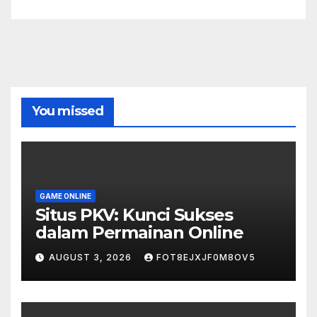
You missed
GAME ONLINE
Situs PKV: Kunci Sukses
dalam Permainan Online
AUGUST 3, 2026
FOT8EJXJF0M8OV5