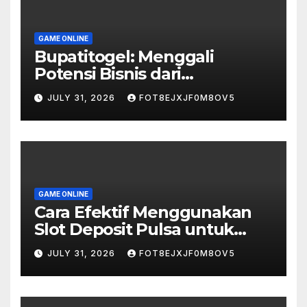
GAME ONLINE
Bupatitogel: Menggali
Potensi Bisnis dari
Permainan Angka
JULY 31, 2026
FOT8EJXJF0M8OV5
GAME ONLINE
Cara Efektif Menggunakan
Slot Deposit Pulsa untuk
Profit Maksimal
JULY 31, 2026
FOT8EJXJF0M8OV5