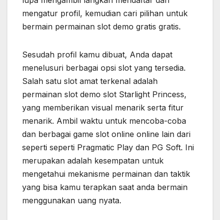
lupa mengambil langkah mendaftar dan
mengatur profil, kemudian cari pilihan untuk
bermain permainan slot demo gratis gratis.
Sesudah profil kamu dibuat, Anda dapat
menelusuri berbagai opsi slot yang tersedia.
Salah satu slot amat terkenal adalah
permainan slot demo slot Starlight Princess,
yang memberikan visual menarik serta fitur
menarik. Ambil waktu untuk mencoba-coba
dan berbagai game slot online online lain dari
seperti seperti Pragmatic Play dan PG Soft. Ini
merupakan adalah kesempatan untuk
mengetahui mekanisme permainan dan taktik
yang bisa kamu terapkan saat anda bermain
menggunakan uang nyata.