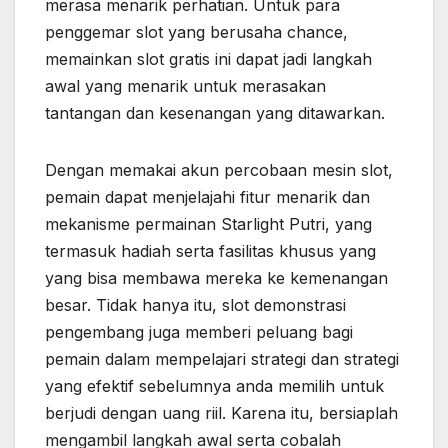
merasa menarik perhatian. Untuk para
penggemar slot yang berusaha chance,
memainkan slot gratis ini dapat jadi langkah
awal yang menarik untuk merasakan
tantangan dan kesenangan yang ditawarkan.
Dengan memakai akun percobaan mesin slot,
pemain dapat menjelajahi fitur menarik dan
mekanisme permainan Starlight Putri, yang
termasuk hadiah serta fasilitas khusus yang
yang bisa membawa mereka ke kemenangan
besar. Tidak hanya itu, slot demonstrasi
pengembang juga memberi peluang bagi
pemain dalam mempelajari strategi dan strategi
yang efektif sebelumnya anda memilih untuk
berjudi dengan uang riil. Karena itu, bersiaplah
mengambil langkah awal serta cobalah