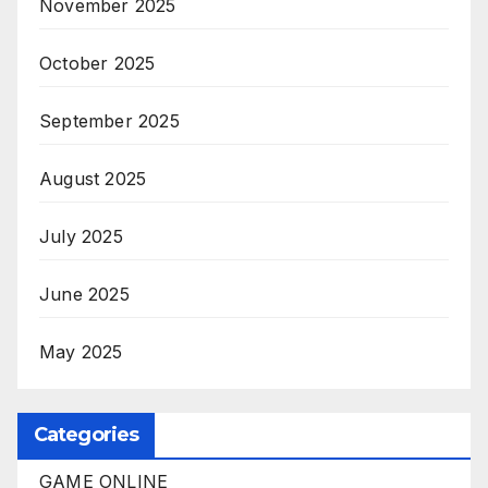
November 2025
October 2025
September 2025
August 2025
July 2025
June 2025
May 2025
Categories
GAME ONLINE