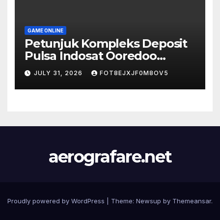
GAME ONLINE
Petunjuk Kompleks Deposit
Pulsa Indosat Ooredoo
terkait Slot
JULY 31, 2026
FOT8EJXJF0M8OV5
aerografare.net
Proudly powered by WordPress
|
Theme:
Newsup
by
Themeansar
.