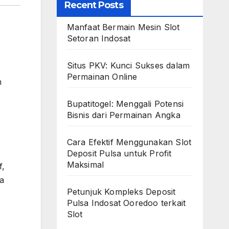
Recent Posts
Manfaat Bermain Mesin Slot
Setoran Indosat
Situs PKV: Kunci Sukses dalam
Permainan Online
m
Bupatitogel: Menggali Potensi
Bisnis dari Permainan Angka
Cara Efektif Menggunakan Slot
Deposit Pulsa untuk Profit
Maksimal
f,
a
Petunjuk Kompleks Deposit
Pulsa Indosat Ooredoo terkait
Slot