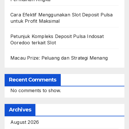
Cara Efektif Menggunakan Slot Deposit Pulsa
untuk Profit Maksimal
Petunjuk Kompleks Deposit Pulsa Indosat
Ooredoo terkait Slot
Macau Prize: Peluang dan Strategi Menang
Recent Comments
No comments to show.
Archives
August 2026