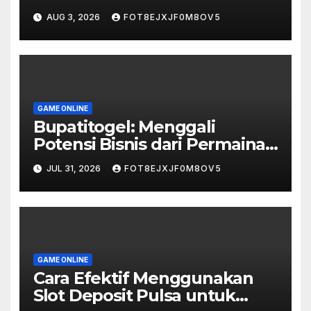
AUG 3, 2026
FOT8EJXJF0M8OV5
GAME ONLINE
Bupatitogel: Menggali
Potensi Bisnis dari Permainan
Angka
JUL 31, 2026
FOT8EJXJF0M8OV5
GAME ONLINE
Cara Efektif Menggunakan
Slot Deposit Pulsa untuk