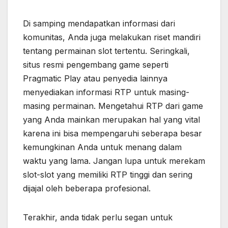
Di samping mendapatkan informasi dari
komunitas, Anda juga melakukan riset mandiri
tentang permainan slot tertentu. Seringkali,
situs resmi pengembang game seperti
Pragmatic Play atau penyedia lainnya
menyediakan informasi RTP untuk masing-
masing permainan. Mengetahui RTP dari game
yang Anda mainkan merupakan hal yang vital
karena ini bisa mempengaruhi seberapa besar
kemungkinan Anda untuk menang dalam
waktu yang lama. Jangan lupa untuk merekam
slot-slot yang memiliki RTP tinggi dan sering
dijajal oleh beberapa profesional.
Terakhir, anda tidak perlu segan untuk