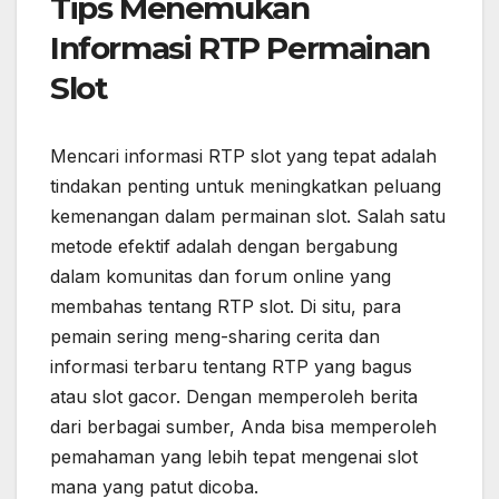
Tips Menemukan
Informasi RTP Permainan
Slot
Mencari informasi RTP slot yang tepat adalah
tindakan penting untuk meningkatkan peluang
kemenangan dalam permainan slot. Salah satu
metode efektif adalah dengan bergabung
dalam komunitas dan forum online yang
membahas tentang RTP slot. Di situ, para
pemain sering meng-sharing cerita dan
informasi terbaru tentang RTP yang bagus
atau slot gacor. Dengan memperoleh berita
dari berbagai sumber, Anda bisa memperoleh
pemahaman yang lebih tepat mengenai slot
mana yang patut dicoba.