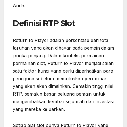
Anda.
Definisi RTP Slot
Return to Player adalah persentase dari total
taruhan yang akan dibayar pada pemain dalam
jangka panjang. Dalam konteks permainan
permainan slot, Return to Player menjadi salah
satu faktor kunci yang perlu diperhatikan para
pengguna sebelum memutuskan permainan
yang akan akan dimainkan. Semakin tinggi nilai
RTP, semakin besar peluang pemain untuk
mengembalikan kembali sejumlah dari investasi
yang mereka keluarkan.
Setiap alat slot punya Return to Player yang,