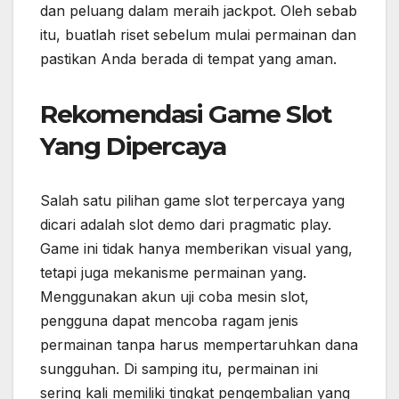
dan peluang dalam meraih jackpot. Oleh sebab
itu, buatlah riset sebelum mulai permainan dan
pastikan Anda berada di tempat yang aman.
Rekomendasi Game Slot
Yang Dipercaya
Salah satu pilihan game slot terpercaya yang
dicari adalah slot demo dari pragmatic play.
Game ini tidak hanya memberikan visual yang,
tetapi juga mekanisme permainan yang.
Menggunakan akun uji coba mesin slot,
pengguna dapat mencoba ragam jenis
permainan tanpa harus mempertaruhkan dana
sungguhan. Di samping itu, permainan ini
sering kali memiliki tingkat pengembalian yang