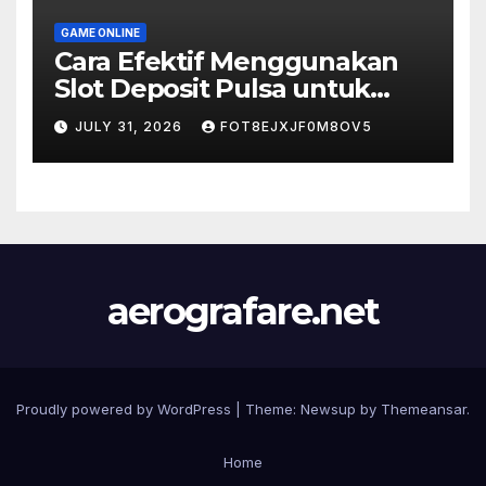
GAME ONLINE
Cara Efektif Menggunakan
Slot Deposit Pulsa untuk
Profit Maksimal
JULY 31, 2026
FOT8EJXJF0M8OV5
aerografare.net
Proudly powered by WordPress
|
Theme:
Newsup
by
Themeansar
.
Home