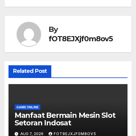
By
fOT8EJXjf0m8ov5
Related Post
GAME ONLINE
Manfaat Bermain Mesin Slot
Setoran Indosat
AUG 7, 2026
FOT8EJXJF0M8OV5