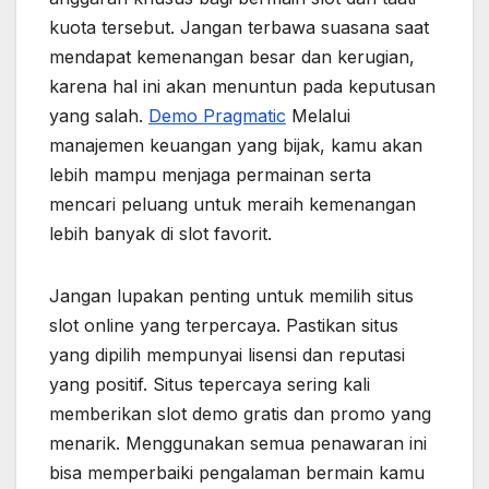
kuota tersebut. Jangan terbawa suasana saat
mendapat kemenangan besar dan kerugian,
karena hal ini akan menuntun pada keputusan
yang salah.
Demo Pragmatic
Melalui
manajemen keuangan yang bijak, kamu akan
lebih mampu menjaga permainan serta
mencari peluang untuk meraih kemenangan
lebih banyak di slot favorit.
Jangan lupakan penting untuk memilih situs
slot online yang terpercaya. Pastikan situs
yang dipilih mempunyai lisensi dan reputasi
yang positif. Situs tepercaya sering kali
memberikan slot demo gratis dan promo yang
menarik. Menggunakan semua penawaran ini
bisa memperbaiki pengalaman bermain kamu