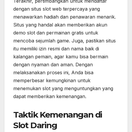
Terakhir, pertimbangkan untuk mendaftar
dengan situs slot web terpercaya yang
menawarkan hadiah dan penawaran menarik.
Situs yang handal akan memberikan akun
demo slot dan permainan gratis untuk
mencoba sejumlah game. Juga, pastikan situs
itu memiliki izin resmi dan nama baik di
kalangan pemain, agar kamu bisa bermain
dengan nyaman dan aman. Dengan
melaksanakan proses ini, Anda bisa
memperbesar kemungkinan untuk
menemukan slot yang menguntungkan yang
dapat memberikan kemenangan.
Taktik Kemenangan di
Slot Daring