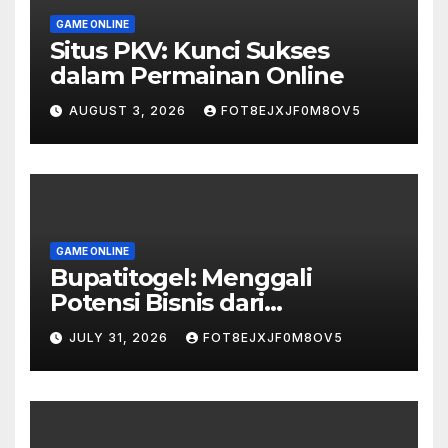
GAME ONLINE
Situs PKV: Kunci Sukses
dalam Permainan Online
AUGUST 3, 2026
FOT8EJXJF0M8OV5
GAME ONLINE
Bupatitogel: Menggali
Potensi Bisnis dari
Permainan Angka
JULY 31, 2026
FOT8EJXJF0M8OV5