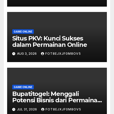
GAME ONLINE
Situs PKV: Kunci Sukses
dalam Permainan Online
AUG 3, 2026
FOT8EJXJF0M8OV5
GAME ONLINE
Bupatitogel: Menggali
Potensi Bisnis dari Permainan
Angka
JUL 31, 2026
FOT8EJXJF0M8OV5