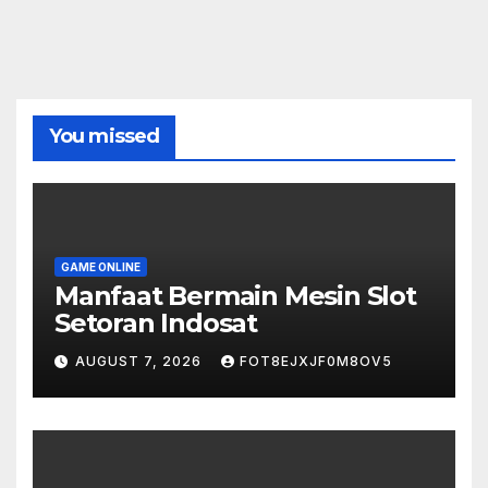
You missed
GAME ONLINE
Manfaat Bermain Mesin Slot
Setoran Indosat
AUGUST 7, 2026
FOT8EJXJF0M8OV5