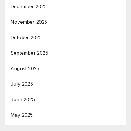
December 2025
November 2025
October 2025
September 2025
August 2025
July 2025
June 2025
May 2025