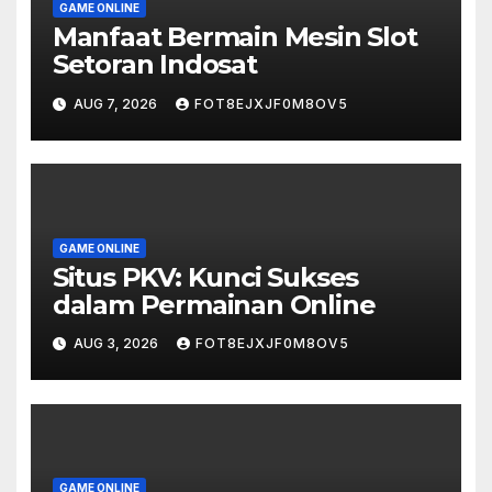
GAME ONLINE
Manfaat Bermain Mesin Slot
Setoran Indosat
AUG 7, 2026
FOT8EJXJF0M8OV5
GAME ONLINE
Situs PKV: Kunci Sukses
dalam Permainan Online
AUG 3, 2026
FOT8EJXJF0M8OV5
GAME ONLINE