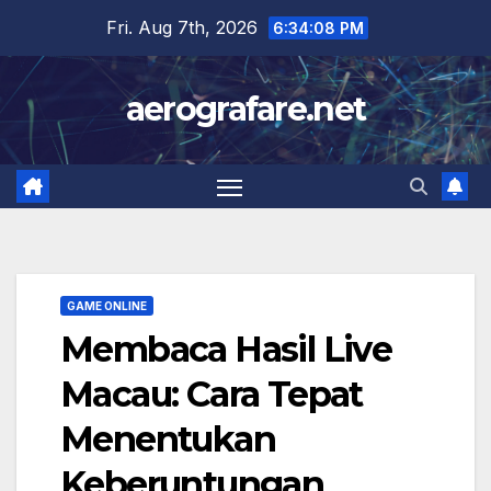
Skip
Fri. Aug 7th, 2026
6:34:09 PM
to
content
aerografare.net
GAME ONLINE
Membaca Hasil Live
Macau: Cara Tepat
Menentukan
Keberuntungan