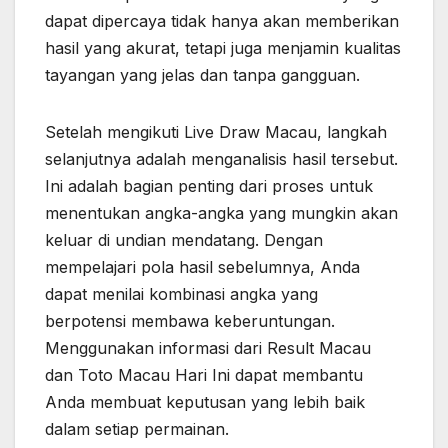
dapat dipercaya tidak hanya akan memberikan
hasil yang akurat, tetapi juga menjamin kualitas
tayangan yang jelas dan tanpa gangguan.
Setelah mengikuti Live Draw Macau, langkah
selanjutnya adalah menganalisis hasil tersebut.
Ini adalah bagian penting dari proses untuk
menentukan angka-angka yang mungkin akan
keluar di undian mendatang. Dengan
mempelajari pola hasil sebelumnya, Anda
dapat menilai kombinasi angka yang
berpotensi membawa keberuntungan.
Menggunakan informasi dari Result Macau
dan Toto Macau Hari Ini dapat membantu
Anda membuat keputusan yang lebih baik
dalam setiap permainan.