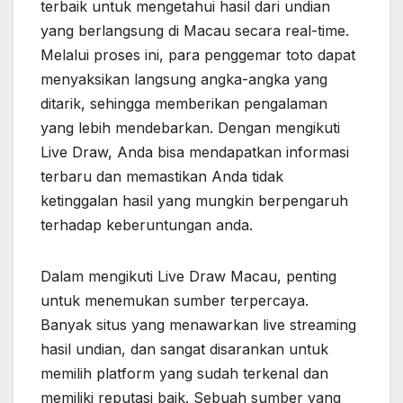
terbaik untuk mengetahui hasil dari undian
yang berlangsung di Macau secara real-time.
Melalui proses ini, para penggemar toto dapat
menyaksikan langsung angka-angka yang
ditarik, sehingga memberikan pengalaman
yang lebih mendebarkan. Dengan mengikuti
Live Draw, Anda bisa mendapatkan informasi
terbaru dan memastikan Anda tidak
ketinggalan hasil yang mungkin berpengaruh
terhadap keberuntungan anda.
Dalam mengikuti Live Draw Macau, penting
untuk menemukan sumber terpercaya.
Banyak situs yang menawarkan live streaming
hasil undian, dan sangat disarankan untuk
memilih platform yang sudah terkenal dan
memiliki reputasi baik. Sebuah sumber yang