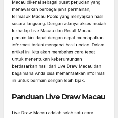
Macau dikenal sebagai pusat perjudian yang
menawarkan berbagai jenis permainan,
termasuk Macau Pools yang menyajikan hasil
secara langsung. Dengan adanya akses mudah
terhadap Live Macau dan Result Macau,
pemain kini dapat dengan cepat mendapatkan
informasi terkini mengenai hasil undian. Dalam
artikel ini, kita akan membahas cara tepat
untuk menentukan keberuntungan
berdasarkan hasil dari Live Draw Macau dan
bagaimana Anda bisa memanfaatkan informasi
ini untuk bermain dengan lebih bijak.
Panduan Live Draw Macau
Live Draw Macau adalah salah satu cara