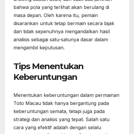
bahwa pola yang terlihat akan berulang di
masa depan. Oleh karena itu, pemain
disarankan untuk tetap bermain secara bijak
dan tidak sepenuhnya mengandalkan hasil
analisis sebagai satu-satunya dasar dalam
mengambil keputusan.
Tips Menentukan
Keberuntungan
Menentukan keberuntungan dalam permainan
Toto Macau tidak hanya bergantung pada
keberuntungan semata, tetapi juga pada
strategi dan analisis yang tepat. Salah satu
cara yang efektif adalah dengan selalu