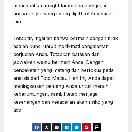
mendapatkan insight tambahan mengenai
angka-angka yang sering dipilih oleh pemain
lain.
Terakhir, ingatlah bahwa bermain dengan bijak
adalah kunci untuk menikmati pengalaman
perjudian Anda. Tetapkan batasan dan
jadwalkan waktu bermain Anda. Dengan
pendekatan yang matang dan berfokus pada
analisis dari Toto Macau Hari Ini, Anda dapat
meningkatkan peluang Anda untuk meraih
keberuntungan, sambil tetap menjaga
kesenangan dan kesadaran akan risiko yang
ada.