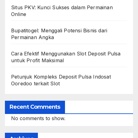
Situs PKV: Kunci Sukses dalam Permainan
Online
Bupatitogel: Menggali Potensi Bisnis dari
Permainan Angka
Cara Efektif Menggunakan Slot Deposit Pulsa
untuk Profit Maksimal
Petunjuk Kompleks Deposit Pulsa Indosat
Ooredoo terkait Slot
Recent Comments
No comments to show.