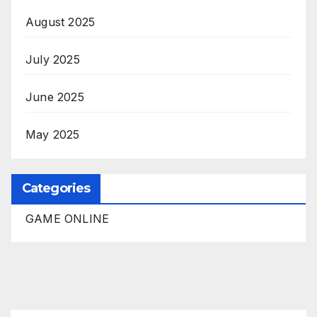
August 2025
July 2025
June 2025
May 2025
Categories
GAME ONLINE