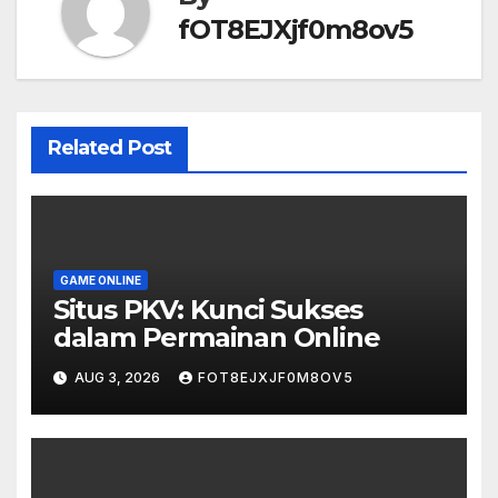
fOT8EJXjf0m8ov5
Related Post
GAME ONLINE
Situs PKV: Kunci Sukses
dalam Permainan Online
AUG 3, 2026
FOT8EJXJF0M8OV5