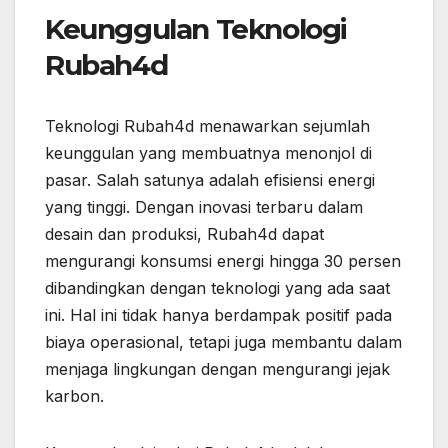
Keunggulan Teknologi
Rubah4d
Teknologi Rubah4d menawarkan sejumlah
keunggulan yang membuatnya menonjol di
pasar. Salah satunya adalah efisiensi energi
yang tinggi. Dengan inovasi terbaru dalam
desain dan produksi, Rubah4d dapat
mengurangi konsumsi energi hingga 30 persen
dibandingkan dengan teknologi yang ada saat
ini. Hal ini tidak hanya berdampak positif pada
biaya operasional, tetapi juga membantu dalam
menjaga lingkungan dengan mengurangi jejak
karbon.