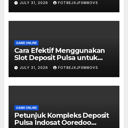
JULY 31, 2026
FOT8EJXJF0M8OV5
GAME ONLINE
Cara Efektif Menggunakan
Slot Deposit Pulsa untuk
Profit Maksimal
JULY 31, 2026
FOT8EJXJF0M8OV5
GAME ONLINE
Petunjuk Kompleks Deposit
Pulsa Indosat Ooredoo