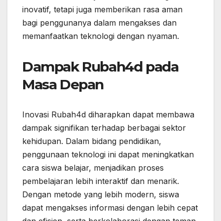
inovatif, tetapi juga memberikan rasa aman
bagi penggunanya dalam mengakses dan
memanfaatkan teknologi dengan nyaman.
Dampak Rubah4d pada
Masa Depan
Inovasi Rubah4d diharapkan dapat membawa
dampak signifikan terhadap berbagai sektor
kehidupan. Dalam bidang pendidikan,
penggunaan teknologi ini dapat meningkatkan
cara siswa belajar, menjadikan proses
pembelajaran lebih interaktif dan menarik.
Dengan metode yang lebih modern, siswa
dapat mengakses informasi dengan lebih cepat