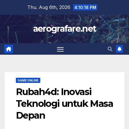
Skip
Thu. Aug 6th, 2026
4:10:18 PM
to
content
aerografare.net
GAME ONLINE
Rubah4d: Inovasi
Teknologi untuk Masa
Depan