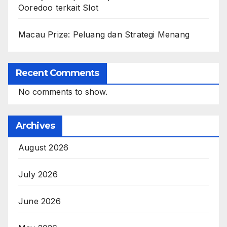
Ooredoo terkait Slot
Macau Prize: Peluang dan Strategi Menang
Recent Comments
No comments to show.
Archives
August 2026
July 2026
June 2026