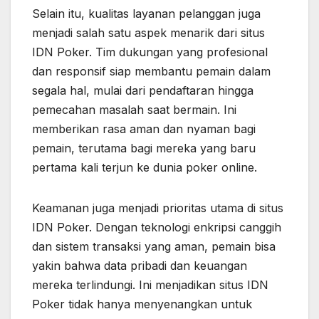
Selain itu, kualitas layanan pelanggan juga
menjadi salah satu aspek menarik dari situs
IDN Poker. Tim dukungan yang profesional
dan responsif siap membantu pemain dalam
segala hal, mulai dari pendaftaran hingga
pemecahan masalah saat bermain. Ini
memberikan rasa aman dan nyaman bagi
pemain, terutama bagi mereka yang baru
pertama kali terjun ke dunia poker online.
Keamanan juga menjadi prioritas utama di situs
IDN Poker. Dengan teknologi enkripsi canggih
dan sistem transaksi yang aman, pemain bisa
yakin bahwa data pribadi dan keuangan
mereka terlindungi. Ini menjadikan situs IDN
Poker tidak hanya menyenangkan untuk