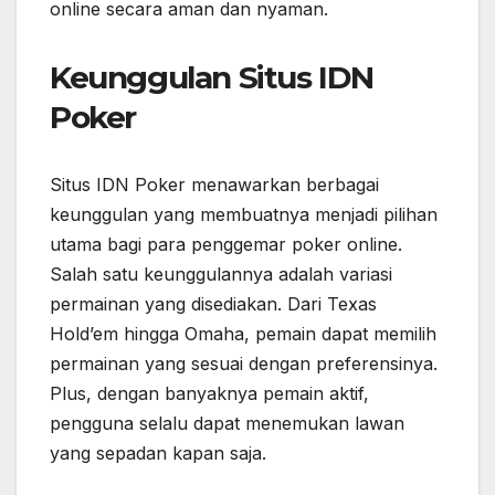
online secara aman dan nyaman.
Keunggulan Situs IDN
Poker
Situs IDN Poker menawarkan berbagai
keunggulan yang membuatnya menjadi pilihan
utama bagi para penggemar poker online.
Salah satu keunggulannya adalah variasi
permainan yang disediakan. Dari Texas
Hold’em hingga Omaha, pemain dapat memilih
permainan yang sesuai dengan preferensinya.
Plus, dengan banyaknya pemain aktif,
pengguna selalu dapat menemukan lawan
yang sepadan kapan saja.