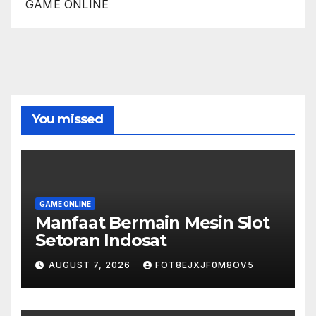
GAME ONLINE
You missed
GAME ONLINE
Manfaat Bermain Mesin Slot
Setoran Indosat
AUGUST 7, 2026
FOT8EJXJF0M8OV5