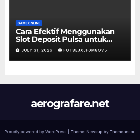
GAME ONLINE
Cara Efektif Menggunakan
Slot Deposit Pulsa untuk
Profit Maksimal
JULY 31, 2026
FOT8EJXJF0M8OV5
aerografare.net
Proudly powered by WordPress
|
Theme:
Newsup
by
Themeansar
.