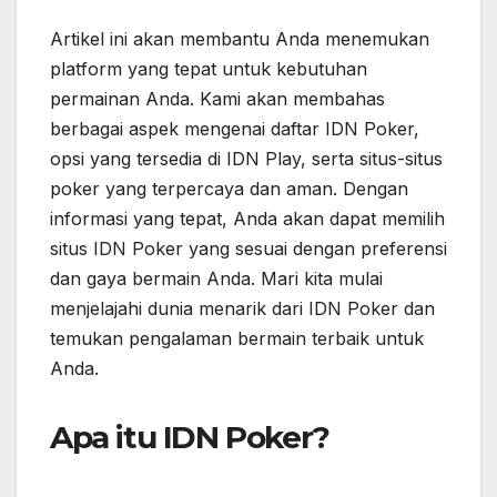
Artikel ini akan membantu Anda menemukan
platform yang tepat untuk kebutuhan
permainan Anda. Kami akan membahas
berbagai aspek mengenai daftar IDN Poker,
opsi yang tersedia di IDN Play, serta situs-situs
poker yang terpercaya dan aman. Dengan
informasi yang tepat, Anda akan dapat memilih
situs IDN Poker yang sesuai dengan preferensi
dan gaya bermain Anda. Mari kita mulai
menjelajahi dunia menarik dari IDN Poker dan
temukan pengalaman bermain terbaik untuk
Anda.
Apa itu IDN Poker?