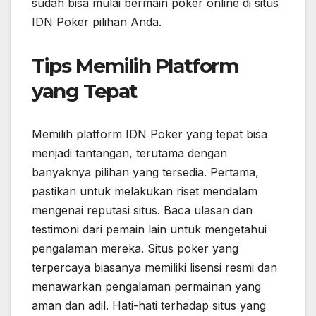
sudah bisa mulai bermain poker online di situs
IDN Poker pilihan Anda.
Tips Memilih Platform
yang Tepat
Memilih platform IDN Poker yang tepat bisa
menjadi tantangan, terutama dengan
banyaknya pilihan yang tersedia. Pertama,
pastikan untuk melakukan riset mendalam
mengenai reputasi situs. Baca ulasan dan
testimoni dari pemain lain untuk mengetahui
pengalaman mereka. Situs poker yang
terpercaya biasanya memiliki lisensi resmi dan
menawarkan pengalaman permainan yang
aman dan adil. Hati-hati terhadap situs yang