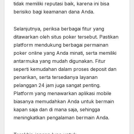
tidak memiliki reputasi baik, karena ini bisa
berisiko bagi keamanan dana Anda.
Selanjutnya, periksa berbagai fitur yang
ditawarkan oleh situs poker tersebut. Pastikan
platform mendukung berbagai permainan
poker online yang Anda minati, serta memiliki
antarmuka yang mudah digunakan. Fitur
seperti kemudahan dalam proses deposit dan
penarikan, serta tersedianya layanan
pelanggan 24 jam juga sangat penting.
Platform yang menawarkan aplikasi mobile
biasanya memudahkan Anda untuk bermain
kapan saja dan di mana saja, sehingga
meningkatkan pengalaman bermain Anda.