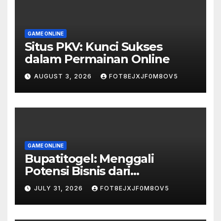
GAME ONLINE
Situs PKV: Kunci Sukses
dalam Permainan Online
AUGUST 3, 2026
FOT8EJXJF0M8OV5
GAME ONLINE
Bupatitogel: Menggali
Potensi Bisnis dari
Permainan Angka
JULY 31, 2026
FOT8EJXJF0M8OV5