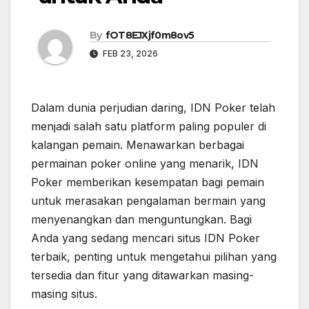
By
fOT8EJXjf0m8ov5
FEB 23, 2026
Dalam dunia perjudian daring, IDN Poker telah
menjadi salah satu platform paling populer di
kalangan pemain. Menawarkan berbagai
permainan poker online yang menarik, IDN
Poker memberikan kesempatan bagi pemain
untuk merasakan pengalaman bermain yang
menyenangkan dan menguntungkan. Bagi
Anda yang sedang mencari situs IDN Poker
terbaik, penting untuk mengetahui pilihan yang
tersedia dan fitur yang ditawarkan masing-
masing situs.