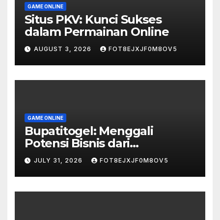
GAME ONLINE
Situs PKV: Kunci Sukses
dalam Permainan Online
AUGUST 3, 2026
FOT8EJXJF0M8OV5
GAME ONLINE
Bupatitogel: Menggali
Potensi Bisnis dari
Permainan Angka
JULY 31, 2026
FOT8EJXJF0M8OV5