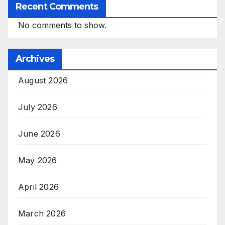
Recent Comments
No comments to show.
Archives
August 2026
July 2026
June 2026
May 2026
April 2026
March 2026