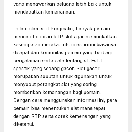
yang menawarkan peluang lebih baik untuk
mendapatkan kemenangan.
Dalam alam slot Pragmatic, banyak pemain
mencari bocoran RTP slot agar meningkatkan
kesempatan mereka. Informasi ini ini biasanya
didapat dari komunitas pemain yang berbagi
pengalaman serta data tentang slot-slot
spesifik yang sedang gacor. Slot gacor
merupakan sebutan untuk digunakan untuk
menyebut perangkat slot yang sering
memberikan kemenangan bagi pemain.
Dengan cara menggunakan informasi ini, para
pemain bisa menentukan alat mana tepat
dengan RTP serta corak kemenangan yang
diketahui.