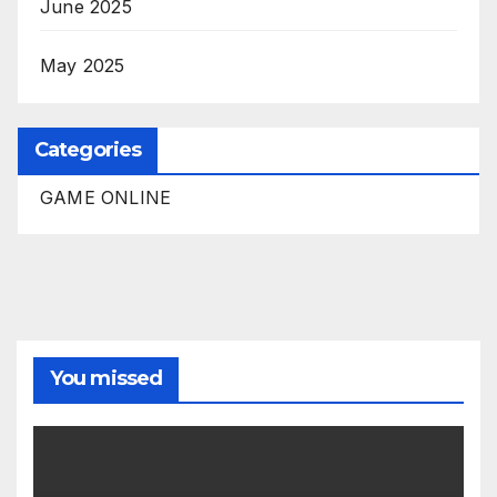
June 2025
May 2025
Categories
GAME ONLINE
You missed