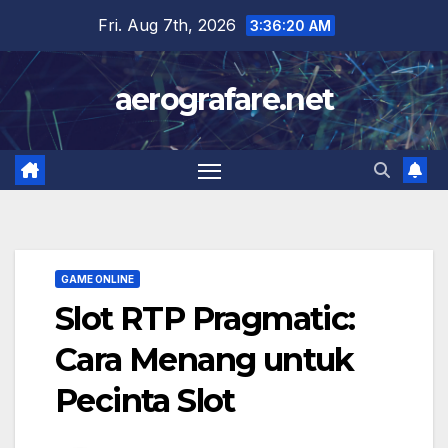
Skip
Fri. Aug 7th, 2026
3:36:21 AM
to
content
aerografare.net
GAME ONLINE
Slot RTP Pragmatic:
Cara Menang untuk
Pecinta Slot