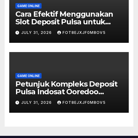
GAME ONLINE
Cara Efektif Menggunakan
Slot Deposit Pulsa untuk
Profit Maksimal
JULY 31, 2026
FOT8EJXJF0M8OV5
GAME ONLINE
Petunjuk Kompleks Deposit
Pulsa Indosat Ooredoo
terkait Slot
JULY 31, 2026
FOT8EJXJF0M8OV5