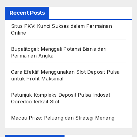
Recent Posts
Situs PKV: Kunci Sukses dalam Permainan
Online
Bupatitogel: Menggali Potensi Bisnis dari
Permainan Angka
Cara Efektif Menggunakan Slot Deposit Pulsa
untuk Profit Maksimal
Petunjuk Kompleks Deposit Pulsa Indosat
Ooredoo terkait Slot
Macau Prize: Peluang dan Strategi Menang