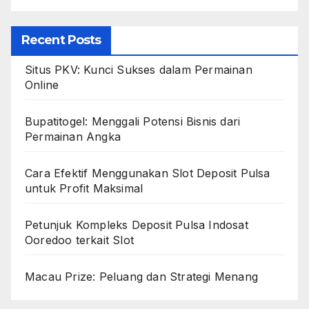
Recent Posts
Situs PKV: Kunci Sukses dalam Permainan
Online
Bupatitogel: Menggali Potensi Bisnis dari
Permainan Angka
Cara Efektif Menggunakan Slot Deposit Pulsa
untuk Profit Maksimal
Petunjuk Kompleks Deposit Pulsa Indosat
Ooredoo terkait Slot
Macau Prize: Peluang dan Strategi Menang