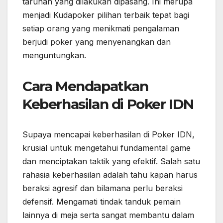
taruhan yang dilakukan dipasang. Ini merupa
menjadi Kudapoker pilihan terbaik tepat bagi
setiap orang yang menikmati pengalaman
berjudi poker yang menyenangkan dan
menguntungkan.
Cara Mendapatkan
Keberhasilan di Poker IDN
Supaya mencapai keberhasilan di Poker IDN,
krusial untuk mengetahui fundamental game
dan menciptakan taktik yang efektif. Salah satu
rahasia keberhasilan adalah tahu kapan harus
beraksi agresif dan bilamana perlu beraksi
defensif. Mengamati tindak tanduk pemain
lainnya di meja serta sangat membantu dalam