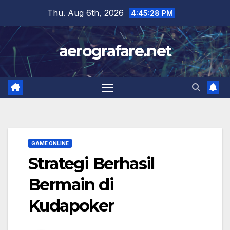
Skip
Thu. Aug 6th, 2026
4:45:28 PM
to
content
aerografare.net
GAME ONLINE
Strategi Berhasil
Bermain di
Kudapoker