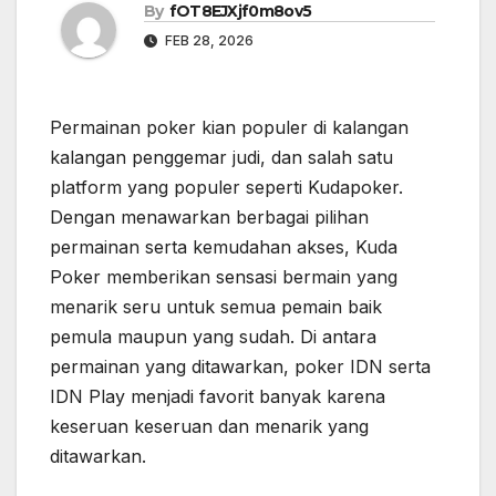
By
fOT8EJXjf0m8ov5
FEB 28, 2026
Permainan poker kian populer di kalangan
kalangan penggemar judi, dan salah satu
platform yang populer seperti Kudapoker.
Dengan menawarkan berbagai pilihan
permainan serta kemudahan akses, Kuda
Poker memberikan sensasi bermain yang
menarik seru untuk semua pemain baik
pemula maupun yang sudah. Di antara
permainan yang ditawarkan, poker IDN serta
IDN Play menjadi favorit banyak karena
keseruan keseruan dan menarik yang
ditawarkan.