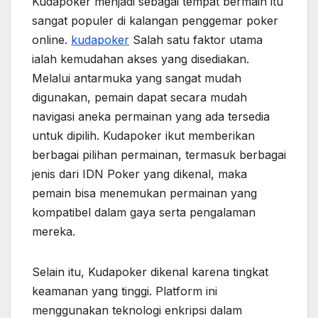
Kudapoker menjadi sebagai tempat bermain itu
sangat populer di kalangan penggemar poker
online.
kudapoker
Salah satu faktor utama
ialah kemudahan akses yang disediakan.
Melalui antarmuka yang sangat mudah
digunakan, pemain dapat secara mudah
navigasi aneka permainan yang ada tersedia
untuk dipilih. Kudapoker ikut memberikan
berbagai pilihan permainan, termasuk berbagai
jenis dari IDN Poker yang dikenal, maka
pemain bisa menemukan permainan yang
kompatibel dalam gaya serta pengalaman
mereka.
Selain itu, Kudapoker dikenal karena tingkat
keamanan yang tinggi. Platform ini
menggunakan teknologi enkripsi dalam