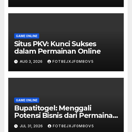
GAME ONLINE
Situs PKV: Kunci Sukses
dalam Permainan Online
AUG 3, 2026
FOT8EJXJF0M8OV5
GAME ONLINE
Bupatitogel: Menggali
Potensi Bisnis dari Permainan
Angka
JUL 31, 2026
FOT8EJXJF0M8OV5