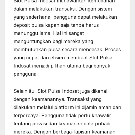
Slot Pulsa Indosat menawarkan kemudahan
dalam melakukan transaksi. Dengan sistem
yang sederhana, pengguna dapat melakukan
deposit pulsa kapan saja tanpa harus
menunggu lama. Hal ini sangat
menguntungkan bagi mereka yang
membutuhkan pulsa secara mendesak. Proses
yang cepat dan efisien membuat Slot Pulsa
Indosat menjadi pilihan utama bagi banyak
pengguna.
Selain itu, Slot Pulsa Indosat juga dikenal
dengan keamanannya. Transaksi yang
dilakukan melalui platform ini dijamin aman dan
terpercaya. Pengguna tidak perlu khawatir
tentang privasi dan keamanan data pribadi
mereka. Dengan berbagai lapisan keamanan