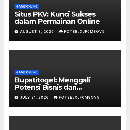
GAME ONLINE
Situs PKV: Kunci Sukses
dalam Permainan Online
AUGUST 3, 2026
FOT8EJXJF0M8OV5
GAME ONLINE
Bupatitogel: Menggali
Potensi Bisnis dari
Permainan Angka
JULY 31, 2026
FOT8EJXJF0M8OV5