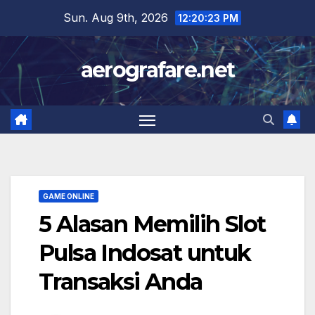
Skip
Sun. Aug 9th, 2026
12:20:24 PM
to
content
aerografare.net
GAME ONLINE
5 Alasan Memilih Slot
Pulsa Indosat untuk
Transaksi Anda