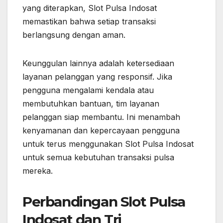
yang diterapkan, Slot Pulsa Indosat
memastikan bahwa setiap transaksi
berlangsung dengan aman.
Keunggulan lainnya adalah ketersediaan
layanan pelanggan yang responsif. Jika
pengguna mengalami kendala atau
membutuhkan bantuan, tim layanan
pelanggan siap membantu. Ini menambah
kenyamanan dan kepercayaan pengguna
untuk terus menggunakan Slot Pulsa Indosat
untuk semua kebutuhan transaksi pulsa
mereka.
Perbandingan Slot Pulsa
Indosat dan Tri