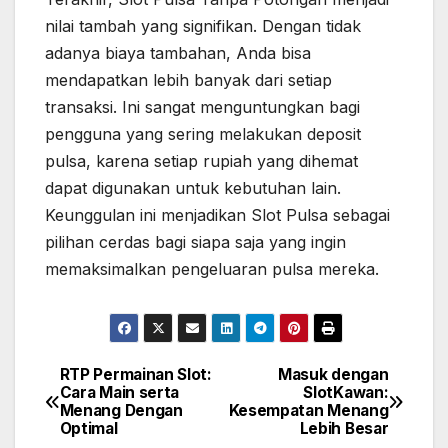
nilai tambah yang signifikan. Dengan tidak
adanya biaya tambahan, Anda bisa
mendapatkan lebih banyak dari setiap
transaksi. Ini sangat menguntungkan bagi
pengguna yang sering melakukan deposit
pulsa, karena setiap rupiah yang dihemat
dapat digunakan untuk kebutuhan lain.
Keunggulan ini menjadikan Slot Pulsa sebagai
pilihan cerdas bagi siapa saja yang ingin
memaksimalkan pengeluaran pulsa mereka.
RTP Permainan Slot:
Masuk dengan
Post
Cara Main serta
SlotKawan:
Menang Dengan
Kesempatan Menang
navigation
Optimal
Lebih Besar