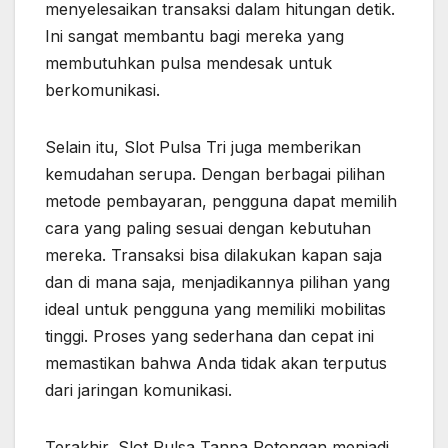
menyelesaikan transaksi dalam hitungan detik.
Ini sangat membantu bagi mereka yang
membutuhkan pulsa mendesak untuk
berkomunikasi.
Selain itu, Slot Pulsa Tri juga memberikan
kemudahan serupa. Dengan berbagai pilihan
metode pembayaran, pengguna dapat memilih
cara yang paling sesuai dengan kebutuhan
mereka. Transaksi bisa dilakukan kapan saja
dan di mana saja, menjadikannya pilihan yang
ideal untuk pengguna yang memiliki mobilitas
tinggi. Proses yang sederhana dan cepat ini
memastikan bahwa Anda tidak akan terputus
dari jaringan komunikasi.
Terakhir, Slot Pulsa Tanpa Potongan menjadi