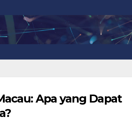
Macau: Apa yang Dapat
ka?