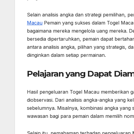
Selain analisis angka dan strategi pemilihan,
Macau
Pemain yang sukses dalam Togel Macau t
bagaimana mereka mengelola uang mereka. Den
bersedia dipertaruhkan, pemain dapat bertahan
antara analisis angka, pilihan yang strategis,
diinginkan dalam setiap permainan.
Pelajaran yang Dapat Diamb
Hasil pengeluaran Togel Macau memberikan ga
diobservasi. Dari analisis angka-angka yang k
sebelumnya. Misalnya, kombinasi angka yang 
wawasan bagi para pemain dalam memilih nom
Selain itu, pemahaman terhadap pengeluaran