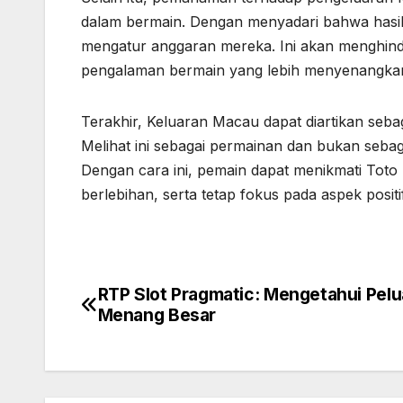
dalam bermain. Dengan menyadari bahwa hasil ti
mengatur anggaran mereka. Ini akan menghin
pengalaman bermain yang lebih menyenangka
Terakhir, Keluaran Macau dapat diartikan se
Melihat ini sebagai permainan dan bukan seb
Dengan cara ini, pemain dapat menikmati Toto
berlebihan, serta tetap fokus pada aspek positi
RTP Slot Pragmatic: Mengetahui Pel
Post
Menang Besar
navigation