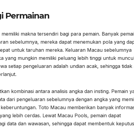
gi Permainan
memiliki makna tersendiri bagi para pemain. Banyak pema
uaran sebelumnya, mereka dapat menemukan pola yang da
epat untuk taruhan mereka. Keluaran Macau sebelumnya
a yang mungkin memiliki peluang lebih tinggi untuk muncul
wa setiap pengeluaran adalah undian acak, sehingga tidak
rlanjut.
atkan kombinasi antara analisis angka dan insting. Pemain y
 dari pengeluaran sebelumnya dengan angka yang memil
gka keberuntungan. Toto Macau memberikan banyak informas
yang lebih cerdas. Lewat Macau Pools, pemain dapat
bagi data dan wawasan, sehingga dapat membentuk keputu