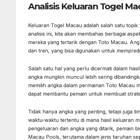
Analisis Keluaran Togel M
Keluaran Togel Macau adalah salah satu topik
analisis ini, kita akan membahas berbagai as
mereka yang tertarik dengan Toto Macau. Ang
dan tren, yang bisa digunakan untuk mempredik
Salah satu hal yang perlu dicermati dalam has
angka mungkin muncul lebih sering dibandingkan
memilih angka dalam permainan Toto Macau mere
dapat membantu pemain untuk membuat strategi 
Tidak hanya angka yang penting, tetapi juga t
waktu-waktu tertentu di mana hasil keluaran m
pengeluaran dan angka yang ditarik, pemain 
Macau Pools, terutama dalam jenis taruhan se