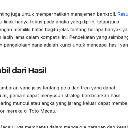
 penting juga untuk memperhatikan manajemen bankroll.
Resu
idak hanya fokus pada angka yang dipilih, tetapi juga
gan memiliki batas begitu jelas tentang berapa banyak y
 lebih lama dalam kompetisi ini. Pendekatan yang seimban
 dan pengelolaan dana adalah kunci untuk mencapai hasil ya
il dari Hasil
mbaran yang jelas tentang pola dan tren yang dapat
eluar, pemain dapat menyusun strategi berdasarkan hasil
sering muncul atau angka yang jarang keluar dapat membe
or mereka di Toto Macau.
 Macau juga membantu dalam mengelola harapan dan kesa