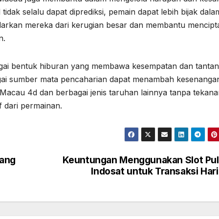
dak selalu dapat diprediksi, pemain dapat lebih bijak dala
darkan mereka dari kerugian besar dan membantu mencipt
n.
bagai bentuk hiburan yang membawa kesempatan dan tantan
agai sumber mata pencaharian dapat menambah kesenanga
 Macau 4d dan berbagai jenis taruhan lainnya tanpa tekan
f dari permainan.
uang
Keuntungan Menggunakan Slot Pu
Indosat untuk Transaksi Har