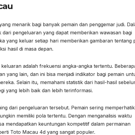
acau
 yang menarik bagi banyak pemain dan penggemar judi. Da
pek dari pengeluaran yang dapat memberikan wawasan bagi
ka yang keluar setiap hari memberikan gambaran tentang 
si hasil di masa depan.
il keluaran adalah frekuensi angka-angka tertentu. Beberap
 yang lain, dan ini bisa menjadi indikator bagi pemain unt
ka. Selain itu, memahami statistik dari hasil-hasil sebel
yang lebih baik dan lebih terinformasi.
iming dari pengeluaran tersebut. Pemain sering memperhati
ungkin memiliki pola tertentu. Dengan menganalisis waktu
bisa mendapatkan keuntungan kompetitif dalam permainan
perti Toto Macau 4d yang sangat populer.