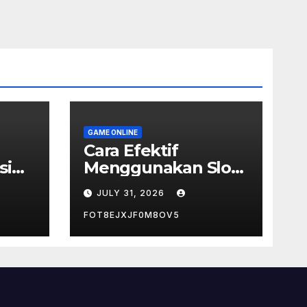
GAME ONLINE
Cara Efektif
si
Menggunakan Slot
Deposit Pulsa untuk
JULY 31, 2026
ka
Profit Maksimal
FOT8EJXJF0M8OV5