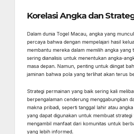
Korelasi Angka dan Strate
Dalam dunia Togel Macau, angka yang muncul 
percaya bahwa dengan mempelajari hasil kel
membantu mereka dalam memilih angka yang t
sering dianalisis untuk menentukan angka-angk
masa depan. Namun, penting untuk diingat bah
jaminan bahwa pola yang terlihat akan terus be
Strategi permainan yang baik sering kali melib
berpengalaman cenderung menggabungkan data
makna pribadi, seperti tanggal lahir atau an
yang dapat digunakan untuk membuat strategi 
mengambil manfaat dari komunitas untuk ber
yang lebih informed.