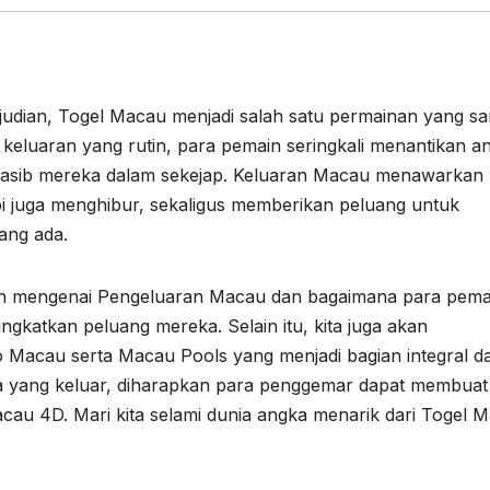
judian, Togel Macau menjadi salah satu permainan yang sa
keluaran yang rutin, para pemain seringkali menantikan a
asib mereka dalam sekejap. Keluaran Macau menawarkan
i juga menghibur, sekaligus memberikan peluang untuk
ang ada.
jauh mengenai Pengeluaran Macau dan bagaimana para pema
katkan peluang mereka. Selain itu, kita juga akan
oto Macau serta Macau Pools yang menjadi bagian integral da
 yang keluar, diharapkan para penggemar dapat membuat
Macau 4D. Mari kita selami dunia angka menarik dari Togel 