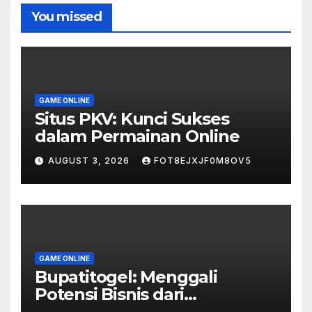
You missed
GAME ONLINE
Situs PKV: Kunci Sukses
dalam Permainan Online
AUGUST 3, 2026
FOT8EJXJF0M8OV5
GAME ONLINE
Bupatitogel: Menggali
Potensi Bisnis dari
Permainan Angka