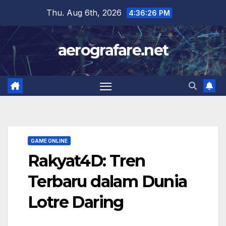
Skip
Thu. Aug 6th, 2026
4:36:26 PM
to
content
aerografare.net
GAME ONLINE
Rakyat4D: Tren
Terbaru dalam Dunia
Lotre Daring