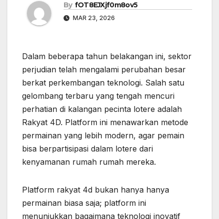
By
fOT8EJXjf0m8ov5
MAR 23, 2026
Dalam beberapa tahun belakangan ini, sektor
perjudian telah mengalami perubahan besar
berkat perkembangan teknologi. Salah satu
gelombang terbaru yang tengah mencuri
perhatian di kalangan pecinta lotere adalah
Rakyat 4D. Platform ini menawarkan metode
permainan yang lebih modern, agar pemain
bisa berpartisipasi dalam lotere dari
kenyamanan rumah rumah mereka.
Platform rakyat 4d bukan hanya hanya
permainan biasa saja; platform ini
menunjukkan bagaimana teknologi inovatif