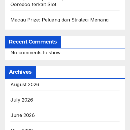
Ooredoo terkait Slot
Macau Prize: Peluang dan Strategi Menang
Recent Comments
No comments to show.
Archives
August 2026
July 2026
June 2026