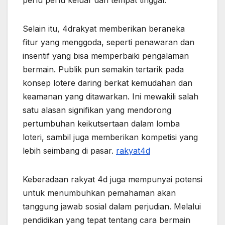
perlu perlu keluar dari tempat tinggal.
Selain itu, 4drakyat memberikan beraneka
fitur yang menggoda, seperti penawaran dan
insentif yang bisa memperbaiki pengalaman
bermain. Publik pun semakin tertarik pada
konsep lotere daring berkat kemudahan dan
keamanan yang ditawarkan. Ini mewakili salah
satu alasan signifikan yang mendorong
pertumbuhan keikutsertaan dalam lomba
loteri, sambil juga memberikan kompetisi yang
lebih seimbang di pasar.
rakyat4d
Keberadaan rakyat 4d juga mempunyai potensi
untuk menumbuhkan pemahaman akan
tanggung jawab sosial dalam perjudian. Melalui
pendidikan yang tepat tentang cara bermain