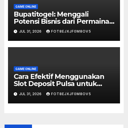
GAME ONLINE
Bupatitogel: Menggali
Potensi Bisnis dari Permainan
Angka
JUL 31, 2026
FOT8EJXJF0M8OV5
GAME ONLINE
Cara Efektif Menggunakan
Slot Deposit Pulsa untuk
Profit Maksimal
JUL 31, 2026
FOT8EJXJF0M8OV5