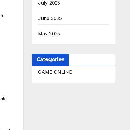
July 2025
ti
June 2025
May 2025
Categories
GAME ONLINE
yak