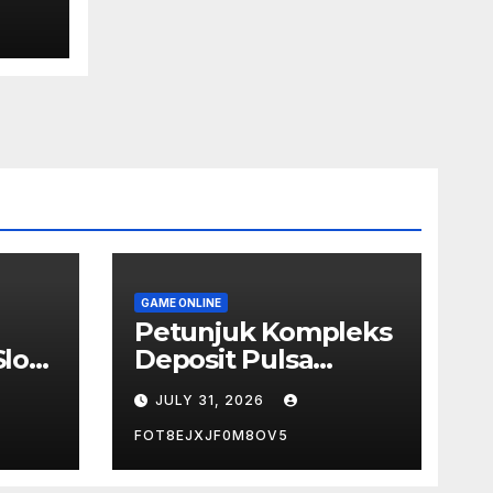
GAME ONLINE
Petunjuk Kompleks
lot
Deposit Pulsa
untuk
Indosat Ooredoo
JULY 31, 2026
terkait Slot
FOT8EJXJF0M8OV5