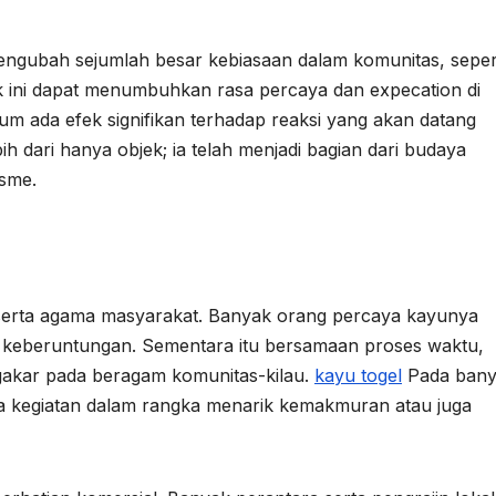
 mengubah sejumlah besar kebiasaan dalam komunitas, seper
tik ini dapat menumbuhkan rasa percaya dan expecation di
lum ada efek signifikan terhadap reaksi yang akan datang
ih dari hanya objek; ia telah menjadi bagian dari budaya
isme.
isi serta agama masyarakat. Banyak orang percaya kayunya
 keberuntungan. Sementara itu bersamaan proses waktu,
gakar pada beragam komunitas-kilau.
kayu togel
Pada ban
rta kegiatan dalam rangka menarik kemakmuran atau juga