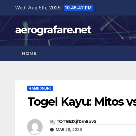
Skip
Wed. Aug 5th, 2026
10:45:48 PM
to
content
aerografare.net
HOME
GAME ONLINE
Togel Kayu: Mitos vs
By
fOT8EJXjf0m8ov5
MAR 29, 2026