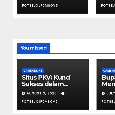
Per
FOT8EJXJF0M8OV5
FOT8E
You missed
GAME ONLINE
GAME O
Situs PKV: Kunci
Bupa
Sukses dalam
Meng
Permainan Online
Bisn
AUGUST 3, 2026
JULY
Per
FOT8EJXJF0M8OV5
FOT8E