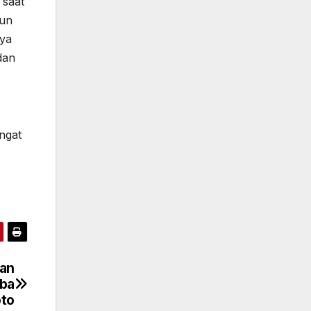
 saat
pun
nya
dan
ngat
kan
ba
to