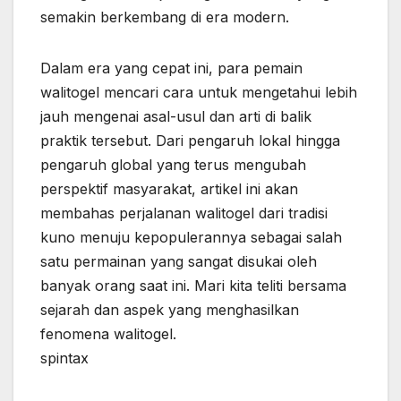
semakin berkembang di era modern.
Dalam era yang cepat ini, para pemain
walitogel mencari cara untuk mengetahui lebih
jauh mengenai asal-usul dan arti di balik
praktik tersebut. Dari pengaruh lokal hingga
pengaruh global yang terus mengubah
perspektif masyarakat, artikel ini akan
membahas perjalanan walitogel dari tradisi
kuno menuju kepopulerannya sebagai salah
satu permainan yang sangat disukai oleh
banyak orang saat ini. Mari kita teliti bersama
sejarah dan aspek yang menghasilkan
fenomena walitogel.
spintax