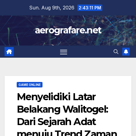
Skip
Sun. Aug 9th, 2026
2:43:11 PM
to
content
aerografare.net
GAME ONLINE
Menyelidiki Latar
Belakang Walitogel:
Dari Sejarah Adat
menuju Trend Zaman