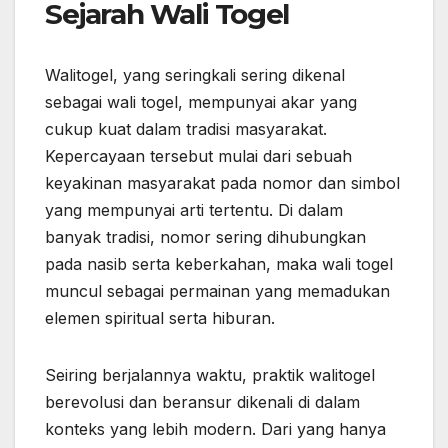
Sejarah Wali Togel
Walitogel, yang seringkali sering dikenal
sebagai wali togel, mempunyai akar yang
cukup kuat dalam tradisi masyarakat.
Kepercayaan tersebut mulai dari sebuah
keyakinan masyarakat pada nomor dan simbol
yang mempunyai arti tertentu. Di dalam
banyak tradisi, nomor sering dihubungkan
pada nasib serta keberkahan, maka wali togel
muncul sebagai permainan yang memadukan
elemen spiritual serta hiburan.
Seiring berjalannya waktu, praktik walitogel
berevolusi dan beransur dikenali di dalam
konteks yang lebih modern. Dari yang hanya