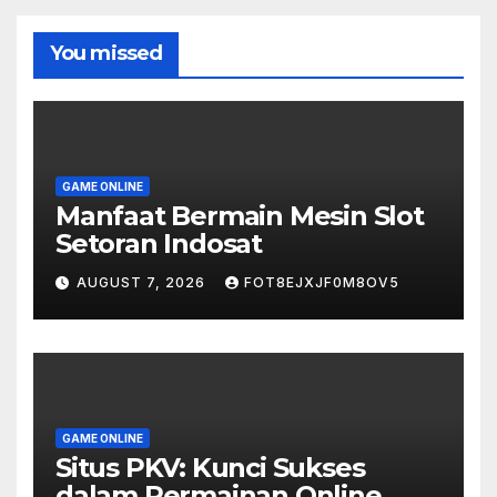
You missed
GAME ONLINE
Manfaat Bermain Mesin Slot
Setoran Indosat
AUGUST 7, 2026
FOT8EJXJF0M8OV5
GAME ONLINE
Situs PKV: Kunci Sukses
dalam Permainan Online