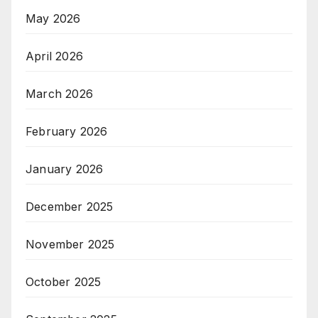
May 2026
April 2026
March 2026
February 2026
January 2026
December 2025
November 2025
October 2025