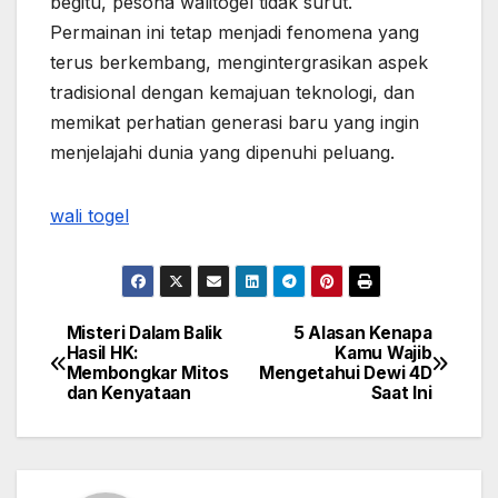
begitu, pesona walitogel tidak surut.
Permainan ini tetap menjadi fenomena yang
terus berkembang, mengintergrasikan aspek
tradisional dengan kemajuan teknologi, dan
memikat perhatian generasi baru yang ingin
menjelajahi dunia yang dipenuhi peluang.
wali togel
Misteri Dalam Balik
5 Alasan Kenapa
Post
Hasil HK:
Kamu Wajib
Membongkar Mitos
Mengetahui Dewi 4D
navigation
dan Kenyataan
Saat Ini