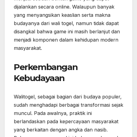
dijalankan secara online. Walaupun banyak
yang menyangsikan keaslian serta makna
budayanya dari wali togel, namun tidak dapat
disangkal bahwa game ini masih berlanjut dan
menjadi komponen dalam kehidupan modern
masyarakat.
Perkembangan
Kebudayaan
Walitogel, sebagai bagian dari budaya populer,
sudah menghadapi berbagai transformasi sejak
muncul. Pada awalnya, praktik ini
berlandaskan pada kepercayaan masyarakat
yang berkaitan dengan angka dan nasib.