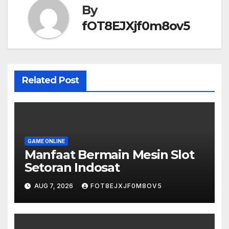
By
fOT8EJXjf0m8ov5
Related Post
GAME ONLINE
Manfaat Bermain Mesin Slot
Setoran Indosat
AUG 7, 2026
FOT8EJXJF0M8OV5