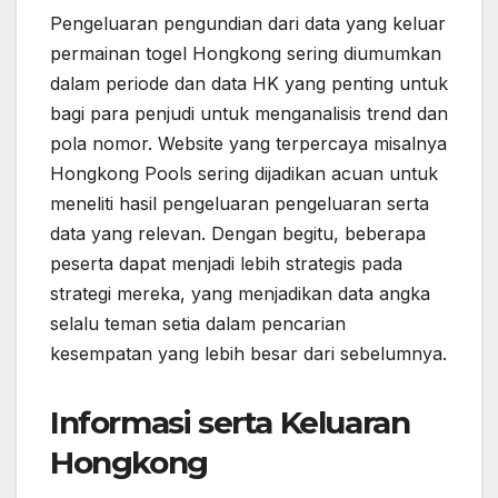
Pengeluaran pengundian dari data yang keluar
permainan togel Hongkong sering diumumkan
dalam periode dan data HK yang penting untuk
bagi para penjudi untuk menganalisis trend dan
pola nomor. Website yang terpercaya misalnya
Hongkong Pools sering dijadikan acuan untuk
meneliti hasil pengeluaran pengeluaran serta
data yang relevan. Dengan begitu, beberapa
peserta dapat menjadi lebih strategis pada
strategi mereka, yang menjadikan data angka
selalu teman setia dalam pencarian
kesempatan yang lebih besar dari sebelumnya.
Informasi serta Keluaran
Hongkong