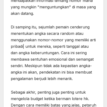
mendapatkan informasi tentang nomor mana
yang mungkin "menguntungkan" di masa yang
akan datang.
Di samping itu, sejumlah pemain cenderung
menentukan angka secara random atau
menggunakan nomor-nomor yang memiliki arti
pribadi| untuk mereka, seperti tanggal atau
dan angka keberuntungan. Cara ini sering
membawa sentuhan emosional dan semangat
sendiri. Meskipun tidak ada kepastian angka-
angka ini akan, pendekatan ini bisa membuat
pengalaman berjudi lebih menarik.
Sebagai akhir, penting juga penting untuk
mengelola budget ketika bermain lotere hk.
Dengan cara memiliki batas yang jelas, petaruh