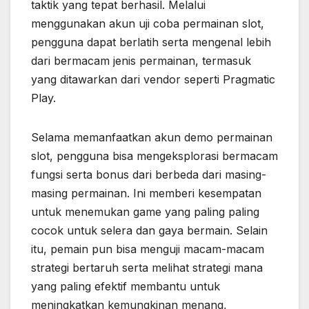
taktik yang tepat berhasil. Melalui
menggunakan akun uji coba permainan slot,
pengguna dapat berlatih serta mengenal lebih
dari bermacam jenis permainan, termasuk
yang ditawarkan dari vendor seperti Pragmatic
Play.
Selama memanfaatkan akun demo permainan
slot, pengguna bisa mengeksplorasi bermacam
fungsi serta bonus dari berbeda dari masing-
masing permainan. Ini memberi kesempatan
untuk menemukan game yang paling paling
cocok untuk selera dan gaya bermain. Selain
itu, pemain pun bisa menguji macam-macam
strategi bertaruh serta melihat strategi mana
yang paling efektif membantu untuk
meningkatkan kemungkinan menang,