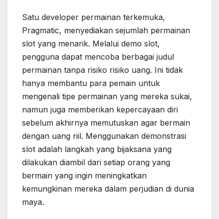
Satu developer permainan terkemuka,
Pragmatic, menyediakan sejumlah permainan
slot yang menarik. Melalui demo slot,
pengguna dapat mencoba berbagai judul
permainan tanpa risiko risiko uang. Ini tidak
hanya membantu para pemain untuk
mengenali tipe permainan yang mereka sukai,
namun juga memberikan kepercayaan diri
sebelum akhirnya memutuskan agar bermain
dengan uang riil. Menggunakan demonstrasi
slot adalah langkah yang bijaksana yang
dilakukan diambil dari setiap orang yang
bermain yang ingin meningkatkan
kemungkinan mereka dalam perjudian di dunia
maya.