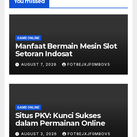
You missed
GAME ONLINE
Manfaat Bermain Mesin Slot
Setoran Indosat
AUGUST 7, 2026
FOT8EJXJF0M8OV5
GAME ONLINE
Situs PKV: Kunci Sukses
dalam Permainan Online
AUGUST 3, 2026
FOT8EJXJF0M8OV5