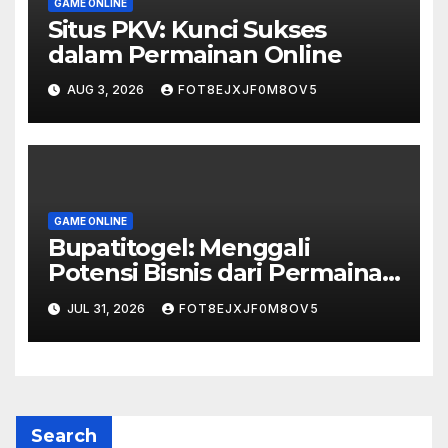
GAME ONLINE
Situs PKV: Kunci Sukses
dalam Permainan Online
AUG 3, 2026
FOT8EJXJF0M8OV5
GAME ONLINE
Bupatitogel: Menggali
Potensi Bisnis dari Permainan
Angka
JUL 31, 2026
FOT8EJXJF0M8OV5
Search