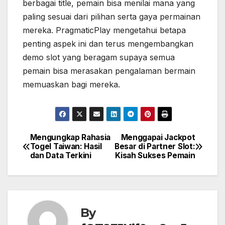
berbagai title, pemain bisa menilai mana yang
paling sesuai dari pilihan serta gaya permainan
mereka. PragmaticPlay mengetahui betapa
penting aspek ini dan terus mengembangkan
demo slot yang beragam supaya semua
pemain bisa merasakan pengalaman bermain
memuaskan bagi mereka.
Mengungkap Rahasia
Menggapai Jackpot
Post
Togel Taiwan: Hasil
Besar di Partner Slot:
dan Data Terkini
Kisah Sukses Pemain
navigation
By