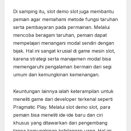
Di samping itu, slot demo slot juga membantu
pemain agar memahami metode fungsi taruhan
serta pembayaran pada permainan. Melalui
mencoba beragam taruhan, pemain dapat
mempelajari menangani modal sendiri dengan
bijak. Hal ini sangat krusial di game mesin slot,
karena strategi serta manajemen modal bisa
memengaruhi pengalaman bermain dari segi
umum dan kemungkinan kemenangan.
Keuntungan lainnya ialah keterampilan untuk
meneliti game dari developer terkenal seperti
Pragmatic Play. Melalui slot demo slot, para
pemain bisa meneliti ide-ide baru dan ciri
khusus yang ditawarkan dari pengembang
tanpa kemungkinan kehilangan uang. Hal ini