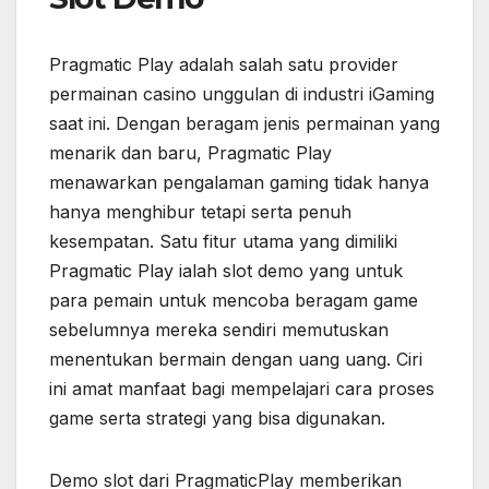
Pragmatic Play adalah salah satu provider
permainan casino unggulan di industri iGaming
saat ini. Dengan beragam jenis permainan yang
menarik dan baru, Pragmatic Play
menawarkan pengalaman gaming tidak hanya
hanya menghibur tetapi serta penuh
kesempatan. Satu fitur utama yang dimiliki
Pragmatic Play ialah slot demo yang untuk
para pemain untuk mencoba beragam game
sebelumnya mereka sendiri memutuskan
menentukan bermain dengan uang uang. Ciri
ini amat manfaat bagi mempelajari cara proses
game serta strategi yang bisa digunakan.
Demo slot dari PragmaticPlay memberikan