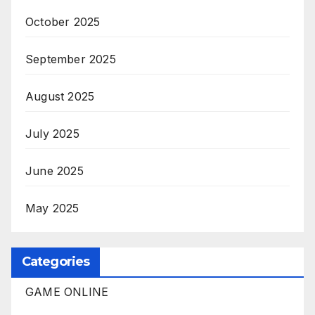
October 2025
September 2025
August 2025
July 2025
June 2025
May 2025
Categories
GAME ONLINE