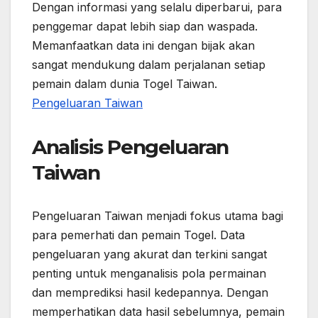
Dengan informasi yang selalu diperbarui, para
penggemar dapat lebih siap dan waspada.
Memanfaatkan data ini dengan bijak akan
sangat mendukung dalam perjalanan setiap
pemain dalam dunia Togel Taiwan.
Pengeluaran Taiwan
Analisis Pengeluaran
Taiwan
Pengeluaran Taiwan menjadi fokus utama bagi
para pemerhati dan pemain Togel. Data
pengeluaran yang akurat dan terkini sangat
penting untuk menganalisis pola permainan
dan memprediksi hasil kedepannya. Dengan
memperhatikan data hasil sebelumnya, pemain