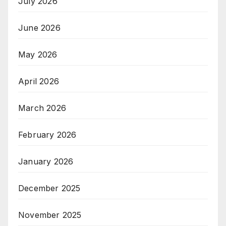
July 2026
June 2026
May 2026
April 2026
March 2026
February 2026
January 2026
December 2025
November 2025