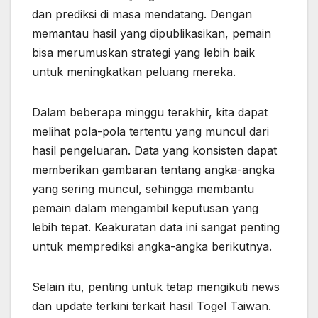
dan prediksi di masa mendatang. Dengan
memantau hasil yang dipublikasikan, pemain
bisa merumuskan strategi yang lebih baik
untuk meningkatkan peluang mereka.
Dalam beberapa minggu terakhir, kita dapat
melihat pola-pola tertentu yang muncul dari
hasil pengeluaran. Data yang konsisten dapat
memberikan gambaran tentang angka-angka
yang sering muncul, sehingga membantu
pemain dalam mengambil keputusan yang
lebih tepat. Keakuratan data ini sangat penting
untuk memprediksi angka-angka berikutnya.
Selain itu, penting untuk tetap mengikuti news
dan update terkini terkait hasil Togel Taiwan.