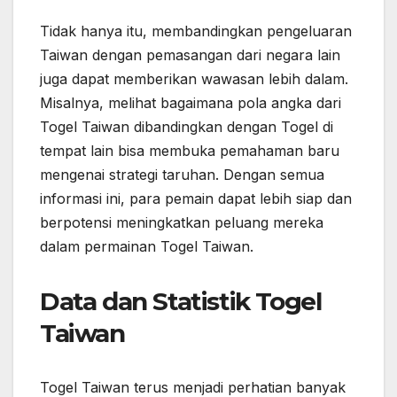
Tidak hanya itu, membandingkan pengeluaran
Taiwan dengan pemasangan dari negara lain
juga dapat memberikan wawasan lebih dalam.
Misalnya, melihat bagaimana pola angka dari
Togel Taiwan dibandingkan dengan Togel di
tempat lain bisa membuka pemahaman baru
mengenai strategi taruhan. Dengan semua
informasi ini, para pemain dapat lebih siap dan
berpotensi meningkatkan peluang mereka
dalam permainan Togel Taiwan.
Data dan Statistik Togel
Taiwan
Togel Taiwan terus menjadi perhatian banyak