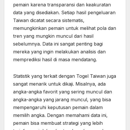
pemain karena transparansi dan keakuratan
data yang disediakan. Setiap hasil pengeluaran
Taiwan dicatat secara sistematis,
memungkinkan pemain untuk melihat pola dan
tren yang mungkin muncul dari hasil
sebelumnya. Data ini sangat penting bagi
mereka yang ingin melakukan analisis dan
memprediksi hasil di masa mendatang.
Statistik yang terkait dengan Togel Taiwan juga
sangat menarik untuk dikaji. Misalnya, ada
angka-angka favorit yang sering muncul dan
angka-angka yang jarang muncul, yang bisa
mempengaruhi keputusan pemain dalam
memilih angka. Dengan memahami data ini,
pemain bisa membuat strategi yang lebih